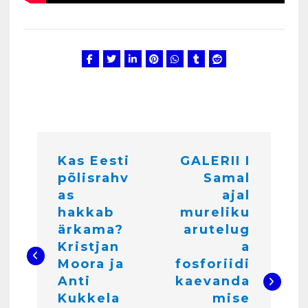
Eestlaste toidu -ja
kokkusaamise koht Soomes,
Espoos
märts 24, 2025
3
Kunglarahva Turuplats
Salvkaevud
märts 24, 2025
N
Kas Eesti
GALERII I
a
põlisrahv
Samal
v
4
as
ajal
i
hakkab
mureliku
ärkama?
arutelug
Kunglarahva Turuplats
g
Töökuulutus
Kristjan
a
e
veebruar 15, 2025
Moora ja
fosforiidi
5
Anti
kaevanda
e
Kukkela
mise
Kunglarahva Turuplats