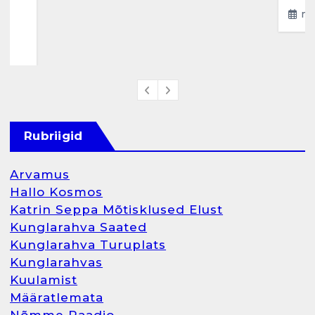
ma
4
Rubriigid
Arvamus
Hallo Kosmos
Katrin Seppa Mõtisklused Elust
Kunglarahva Saated
Kunglarahva Turuplats
Kunglarahvas
Kuulamist
Määratlemata
Nõmme Raadio