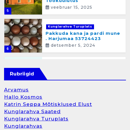
Töökuulutus
veebruar 15, 2025
5
Kunglarahva Turuplats
Pakkuda kana ja pardi mune
. Harjumaa 53724423
detsember 5, 2024
6
Kunglarahva Turuplats
Raamatupidamisteenus
Rubriigid
aprill 12, 2025
Arvamus
Hallo Kosmos
Katrin Seppa Mõtisklused Elust
1
Kunglarahva Saated
Kunglarahva Turuplats
Kunglarahva Turuplats
Kunglarahvas
Raamatupidamine