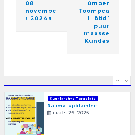
r
08
ümber
Pakkuda kana ja pardi mune
i
novembe
Toompea
. Harjumaa 53724423
r 2024a
l löödi
detsember 5, 2024
m
6
puur
i
maasse
Kunglarahva Turuplats
Kundas
n
Raamatupidamisteenus
e
aprill 12, 2025
1
Kunglarahva Turuplats
Raamatupidamine
märts 26, 2025