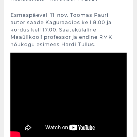
Esmaspäeval, 11. nov. Toomas Pauri
autorisaade Kaguraadios kell 8.00 ja
kordus kell 17.00. Saatekülaline
Maaülikooli professor ja endine RMK
nõukogu esimees Hardi Tullus.
Kunglarahva Turuplats