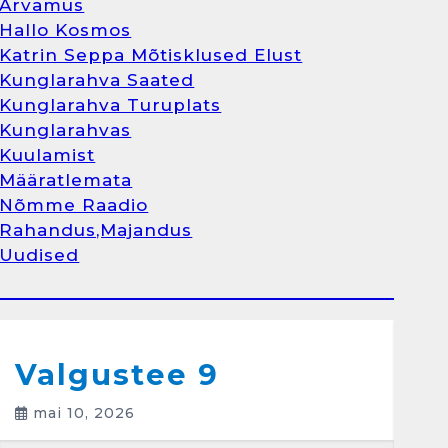
Arvamus
Kunglarahva Turuplats
Hallo Kosmos
Raamatupidamisteenus
Katrin Seppa Mõtisklused Elust
aprill 12, 2025
Kunglarahva Saated
Kunglarahva Turuplats
Kunglarahvas
Kuulamist
1
Määratlemata
Nõmme Raadio
Kunglarahva Turuplats
Rahandus,Majandus
Raamatupidamine
Uudised
märts 26, 2025
Arvamus
Kunglarahva Saated
Kunglarahvas
Kuulamist
2
Valgustee 9
mai 10, 2026
Kunglarahva Turuplats
Eestlaste toidu -ja