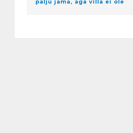
palju jama, aga villa ei ole
i
n
e