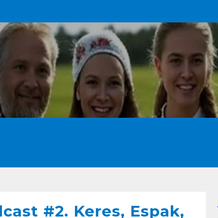
ated
Uudised
Kuulamist
Kalender
cast #2. Keres, Espak,