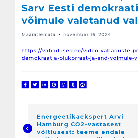
Sarv Eesti demokraati
võimule valetanud va
Määratlemata
november 16, 2024
https://vabadused.ee/video-vabaduste-po
demokraatia-olukorrast-ja-end-voimule-v
N
a
v
i
Energeetikaekspert Arvi
g
e
Hamburg CO2-vastasest
e
r
võitlusest: teeme endale
i
m