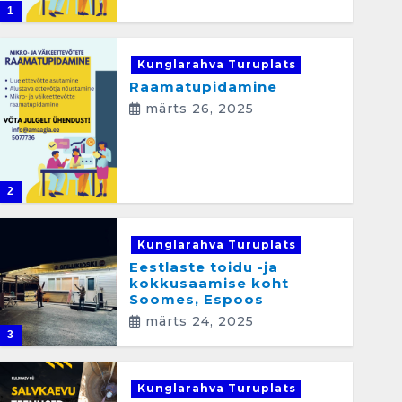
1
Kunglarahva Turuplats
Raamatupidamine
märts 26, 2025
2
Kunglarahva Turuplats
Eestlaste toidu -ja
kokkusaamise koht
Soomes, Espoos
märts 24, 2025
3
Kunglarahva Turuplats