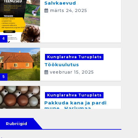
Salvkaevud
märts 24, 2025
4
Kunglarahva Turuplats
Töökuulutus
veebruar 15, 2025
5
Kunglarahva Turuplats
Pakkuda kana ja pardi
mune . Harjumaa
53724423
detsember 5, 2024
Rubriigid
6