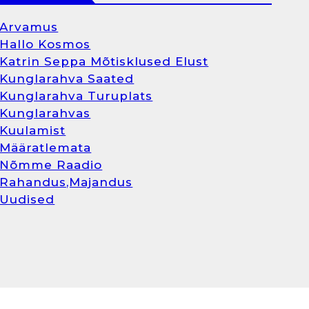
Arvamus
Hallo Kosmos
Katrin Seppa Mõtisklused Elust
Kunglarahva Saated
Kunglarahva Turuplats
Kunglarahvas
Kuulamist
Määratlemata
Nõmme Raadio
Rahandus,Majandus
Uudised