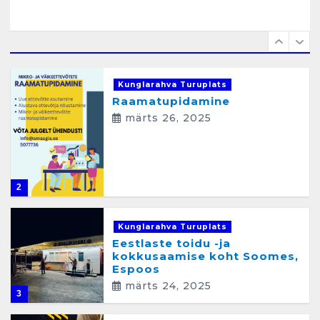
n
e
1
Kunglarahva Turuplats
Raamatupidamine
märts 26, 2025
2
Kunglarahva Turuplats
Eestlaste toidu -ja
kokkusaamise koht Soomes,
Espoos
märts 24, 2025
3