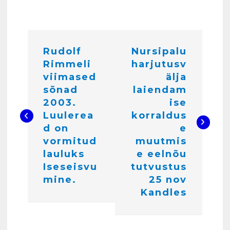
N
4
Rudolf
Nursipalu
a
Rimmeli
harjutusv
Kunglarahva Turuplats
v
Töökuulutus
viimased
älja
i
veebruar 15, 2025
sõnad
laiendam
5
2003.
ise
g
Luulerea
korraldus
Kunglarahva Turuplats
e
d on
e
Pakkuda kana ja pardi mune
vormitud
muutmis
e
. Harjumaa 53724423
lauluks
e eelnõu
detsember 5, 2024
r
6
Iseseisvu
tutvustus
i
mine.
25 nov
Kunglarahva Turuplats
Kandles
m
Raamatupidamisteenus
aprill 12, 2025
i