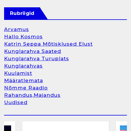
Kunglarahva Turuplats
Raamatupidamisteenus
Rubriigid
aprill 12, 2025
Arvamus
Hallo Kosmos
Katrin Seppa Mõtisklused Elust
1
Kunglarahva Saated
Kunglarahva Turuplats
Kunglarahva Turuplats
Kunglarahvas
Raamatupidamine
Kuulamist
märts 26, 2025
Määratlemata
Nõmme Raadio
Rahandus,Majandus
Uudised
2
Arvamus
Kunglarahva Saated
Kunglarahvas
Kuulamist
Kunglarahva Turuplats
Eestlaste toidu -ja