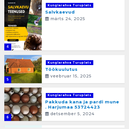
Kunglarahva Turuplats
Salvkaevud
märts 24, 2025
4
Kunglarahva Turuplats
Töökuulutus
veebruar 15, 2025
5
Kunglarahva Turuplats
Pakkuda kana ja pardi mune
. Harjumaa 53724423
detsember 5, 2024
6