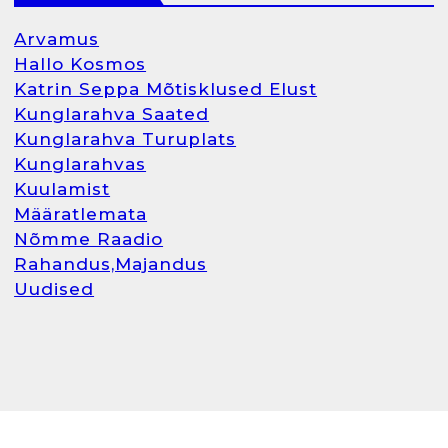
Arvamus
Hallo Kosmos
Katrin Seppa Mõtisklused Elust
Kunglarahva Saated
Kunglarahva Turuplats
Kunglarahvas
Kuulamist
Määratlemata
Nõmme Raadio
Rahandus,Majandus
Uudised