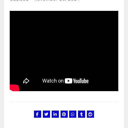
Kunglarahva Turuplats
Eestlaste toidu -ja
kokkusaamise koht Soomes,
Espoos
märts 24, 2025
3
Kunglarahva Turuplats
Salvkaevud
märts 24, 2025