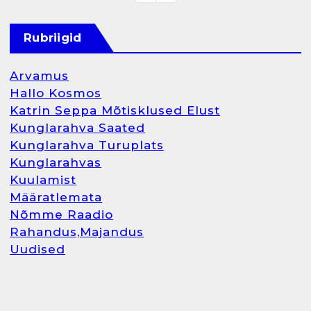
Rubriigid
Arvamus
Hallo Kosmos
Katrin Seppa Mõtisklused Elust
Kunglarahva Saated
Kunglarahva Turuplats
Kunglarahvas
Kuulamist
Määratlemata
Nõmme Raadio
Rahandus,Majandus
Uudised