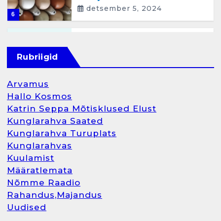
detsember 5, 2024
6
Kunglarahva Turuplats
Raamatupidamisteenus
Rubriigid
aprill 12, 2025
Arvamus
Hallo Kosmos
Katrin Seppa Mõtisklused Elust
1
Kunglarahva Saated
Kunglarahva Turuplats
Kunglarahva Turuplats
Kunglarahvas
Raamatupidamine
Kuulamist
märts 26, 2025
Määratlemata
Nõmme Raadio
Rahandus,Majandus
Uudised
2
Arvamus
Kunglarahva Saated