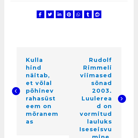
Salvkaevud
märts 24, 2025
4
N
Kulla
Rudolf
a
Kunglarahva Turuplats
Töökuulutus
hind
Rimmeli
v
veebruar 15, 2025
näitab,
viimased
5
i
et võlal
sõnad
põhinev
2003.
g
Kunglarahva Turuplats
rahasüst
Luulerea
Pakkuda kana ja pardi mune
e
eem on
d on
. Harjumaa 53724423
mõranem
vormitud
e
detsember 5, 2024
6
as
lauluks
r
Iseseisvu
Kunglarahva Turuplats
mine.