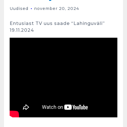
Uudised
november 20, 2024
Entusiast TV uus saade “Lahinguväli”
19.11.2024
Kunglarahva Turuplats
Eestlaste toidu -ja
kokkusaamise koht Soomes,
Espoos
märts 24, 2025
3
Kunglarahva Turuplats