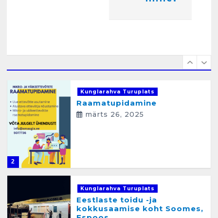
i
Raamatupidamisteenus
m
aprill 12, 2025
i
n
e
1
Kunglarahva Turuplats
Raamatupidamine
märts 26, 2025
2
Kunglarahva Turuplats
Eestlaste toidu -ja
kokkusaamise koht Soomes,
Espoos