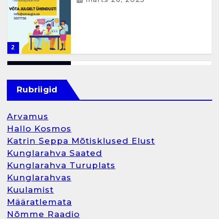
2
Kunglarahva Turuplats
Eestlaste toidu -ja
Rubriigid
kokkusaamise koht Soomes,
Espoos
märts 24, 2025
Arvamus
3
Hallo Kosmos
Katrin Seppa Mõtisklused Elust
Kunglarahva Turuplats
Kunglarahva Saated
Salvkaevud
Kunglarahva Turuplats
märts 24, 2025
Kunglarahvas
Kuulamist
Määratlemata
Nõmme Raadio
4