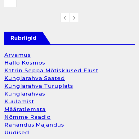
Rubriigid
Arvamus
Hallo Kosmos
Katrin Seppa Mõtisklused Elust
Kunglarahva Saated
Kunglarahva Turuplats
Kunglarahvas
Kuulamist
Määratlemata
Nõmme Raadio
Rahandus,Majandus
Uudised