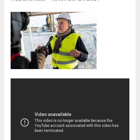
kokkusaamise koht Soomes,
Espoos
märts 24, 2025
3
Kunglarahva Turuplats
Salvkaevud
märts 24, 2025
4
Kunglarahva Turuplats
Töökuulutus
veebruar 15, 2025
5
Kunglarahva Turuplats
Pakkuda kana ja pardi mune