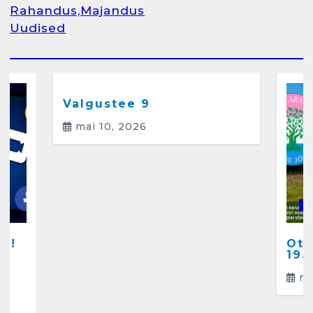
Rahandus,Majandus
Uudised
Arvamus
Kunglarahva Saated
Kunglarahvas
Kuulamist
Valgustee 9
mai 10, 2026
K
A!
Ots
a
19.
ma