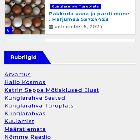
Kunglarahva Turuplats
Pakkuda kana ja pardi mune
. Harjumaa 53724423
detsember 5, 2024
6
Kunglarahva Turuplats
Raamatupidamisteenus
Rubriigid
aprill 12, 2025
Arvamus
Hallo Kosmos
Katrin Seppa Mõtisklused Elust
1
Kunglarahva Saated
Kunglarahva Turuplats
Kunglarahva Turuplats
Kunglarahvas
Raamatupidamine
Kuulamist
märts 26, 2025
Määratlemata
Nõmme Raadio