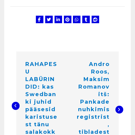
3
Kunglarahva Turuplats
Salvkaevud
märts 24, 2025
N
4
RAHAPES
Andro
a
U
Roos,
v
LABÜRIN
Maksim
Kunglarahva Turuplats
i
Töökuulutus
DID: kas
Romanov
veebruar 15, 2025
Swedban
itš:
g
5
ki juhid
Pankade
e
pääsesid
nuhkimis
Kunglarahva Turuplats
karistuse
registrist
e
Pakkuda kana ja pardi mune
st tänu
,
. Harjumaa 53724423
r
salakokk
tibladest
detsember 5, 2024