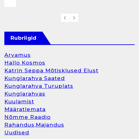
Rubriigid
Arvamus
Hallo Kosmos
Katrin Seppa Mõtisklused Elust
Kunglarahva Saated
Kunglarahva Turuplats
Kunglarahvas
Kuulamist
Määratlemata
Nõmme Raadio
Rahandus,Majandus
Uudised