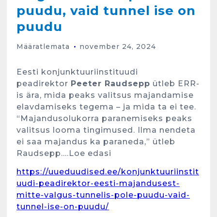
puudu, vaid tunnel ise on
puudu
Määratlemata
november 24, 2024
Eesti konjunktuuriinstituudi
peadirektor
Peeter Raudsepp
ütleb ERR-
is ära, mida peaks valitsus majandamise
elavdamiseks tegema – ja mida ta ei tee.
“Majandusolukorra paranemiseks peaks
valitsus looma tingimused. Ilma nendeta
ei saa majandus ka paraneda,” ütleb
Raudsepp….Loe edasi
https://uueduudised.ee/konjunktuuriinstit
Kunglarahva Turuplats
uudi-peadirektor-eesti-majandusest-
Eestlaste toidu -ja
kokkusaamise koht Soomes,
mitte-valgus-tunnelis-pole-puudu-vaid-
Espoos
tunnel-ise-on-puudu/
märts 24, 2025