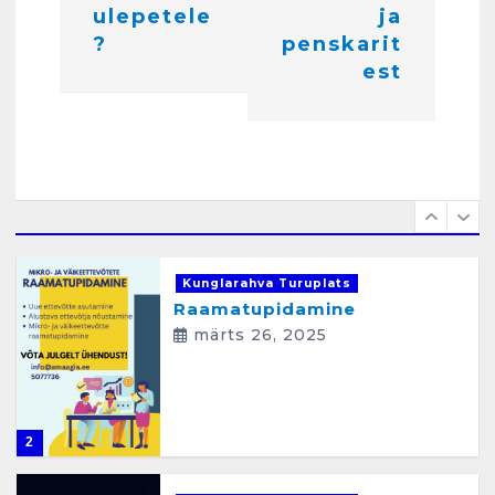
6
i
ulepetele
ja
?
penskarit
m
Kunglarahva Turuplats
est
i
Raamatupidamisteenus
aprill 12, 2025
n
e
1
Kunglarahva Turuplats
Raamatupidamine
märts 26, 2025
2