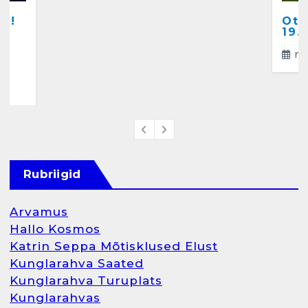
A!
Ots
a
19.
ma
4
Rubriigid
Arvamus
Hallo Kosmos
Katrin Seppa Mõtisklused Elust
Kunglarahva Saated
Kunglarahva Turuplats
Kunglarahvas