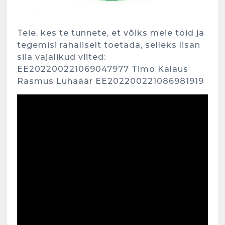
Teie, kes te tunnete, et võiks meie töid ja
tegemisi rahaliselt toetada, selleks lisan
siia vajalikud viited:
EE202200221069047977 Timo Kalaus
Rasmus Luhaäär EE202200221086981919