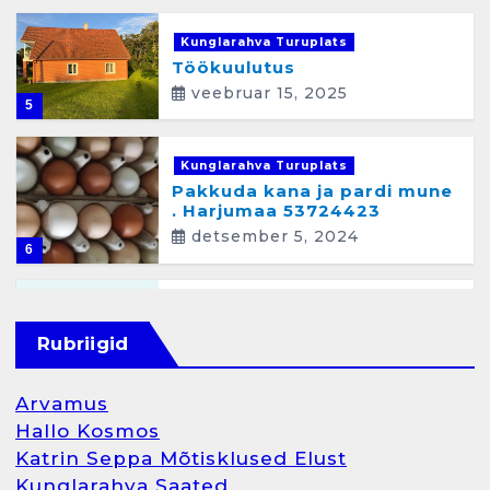
Kunglarahva Turuplats
Töökuulutus
veebruar 15, 2025
5
Kunglarahva Turuplats
Pakkuda kana ja pardi mune
. Harjumaa 53724423
detsember 5, 2024
6
Kunglarahva Turuplats
Raamatupidamisteenus
Rubriigid
aprill 12, 2025
Arvamus
Hallo Kosmos
Katrin Seppa Mõtisklused Elust
1
Kunglarahva Saated