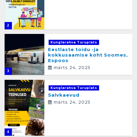
2
Kunglarahva Turuplats
Eestlaste toidu -ja
kokkusaamise koht Soomes,
Espoos
märts 24, 2025
3
Kunglarahva Turuplats
Salvkaevud
märts 24, 2025
4