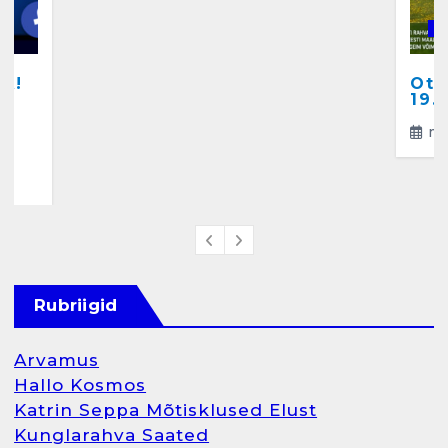
Salvkaevud
K
märts 24, 2025
A!
Ots
a
19.
ma
4
Rubriigid
Arvamus
Hallo Kosmos
Katrin Seppa Mõtisklused Elust
Kunglarahva Saated