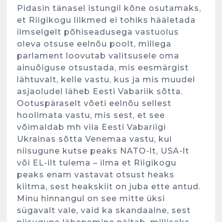
Pidasin tänasel istungil kõne osutamaks,
et Riigikogu liikmed ei tohiks hääletada
ilmselgelt põhiseadusega vastuolus
oleva otsuse eelnõu poolt, millega
parlament loovutab valitsusele oma
ainuõiguse otsustada, mis eesmärgist
lähtuvalt, kelle vastu, kus ja mis muudel
asjaoludel läheb Eesti Vabariik sõtta.
Ootuspäraselt võeti eelnõu sellest
hoolimata vastu, mis sest, et see
võimaldab mh viia Eesti Vabariigi
Ukrainas sõtta Venemaa vastu, kui
niisugune kutse peaks NATO-lt, USA-lt
või EL-ilt tulema – ilma et Riigikogu
peaks enam vastavat otsust heaks
kiitma, sest heakskiit on juba ette antud.
Minu hinnangul on see mitte üksi
sügavalt vale, vaid ka skandaalne, sest