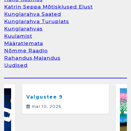
Katrin Seppa Mõtisklused Elust
1
Kunglarahva Saated
Kunglarahva Turuplats
Kunglarahva Turuplats
Kunglarahvas
Raamatupidamine
Kuulamist
märts 26, 2025
Määratlemata
Nõmme Raadio
Rahandus,Majandus
Uudised
2
Arvamus
Kunglarahva Saated
Kunglarahvas
Kuulamist
Kunglarahva Turuplats
Eestlaste toidu -ja
kokkusaamise koht Soomes,
Valgustee 9
Espoos
mai 10, 2026
märts 24, 2025
3
Kunglarahva Turuplats