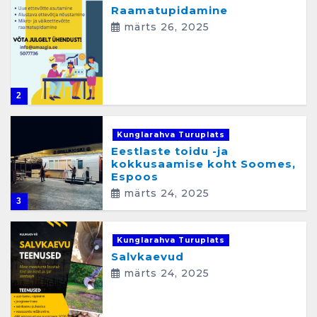
Raamatupidamine
n
märts 26, 2025
e
2
Kunglarahva Turuplats
Eestlaste toidu -ja
kokkusaamise koht Soomes,
Espoos
märts 24, 2025
3
Kunglarahva Turuplats
Salvkaevud
märts 24, 2025