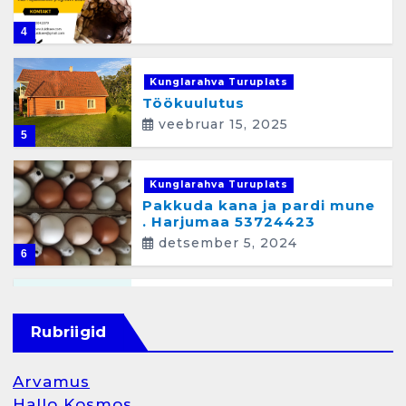
4
Kunglarahva Turuplats
Töökuulutus
veebruar 15, 2025
5
Kunglarahva Turuplats
Pakkuda kana ja pardi mune
. Harjumaa 53724423
detsember 5, 2024
6
Kunglarahva Turuplats
Raamatupidamisteenus
Rubriigid
aprill 12, 2025
Arvamus
Hallo Kosmos