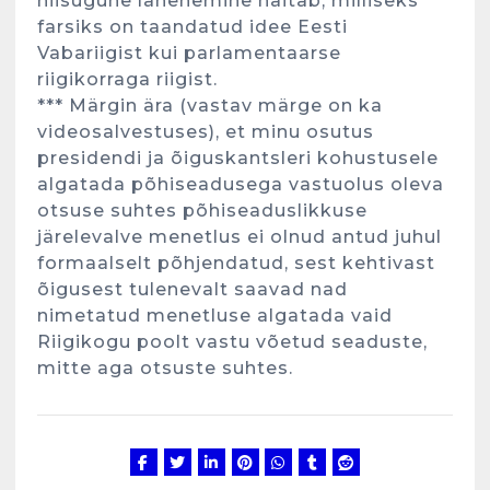
niisugune lähenemine näitab, milliseks
farsiks on taandatud idee Eesti
Vabariigist kui parlamentaarse
riigikorraga riigist.
*** Märgin ära (vastav märge on ka
Kunglarahva Turuplats
Eestlaste toidu -ja
videosalvestuses), et minu osutus
kokkusaamise koht Soomes,
presidendi ja õiguskantsleri kohustusele
Espoos
algatada põhiseadusega vastuolus oleva
märts 24, 2025
3
otsuse suhtes põhiseaduslikkuse
järelevalve menetlus ei olnud antud juhul
formaalselt põhjendatud, sest kehtivast
Kunglarahva Turuplats
õigusest tulenevalt saavad nad
Salvkaevud
nimetatud menetluse algatada vaid
märts 24, 2025
Riigikogu poolt vastu võetud seaduste,
mitte aga otsuste suhtes.
4
Kunglarahva Turuplats