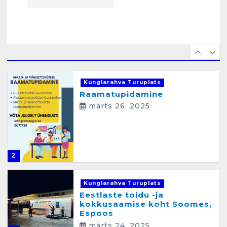
aprill 12, 2025
1
Kunglarahva Turuplats
Raamatupidamine
märts 26, 2025
2
Kunglarahva Turuplats
Eestlaste toidu -ja
kokkusaamise koht Soomes,
Espoos
märts 24, 2025