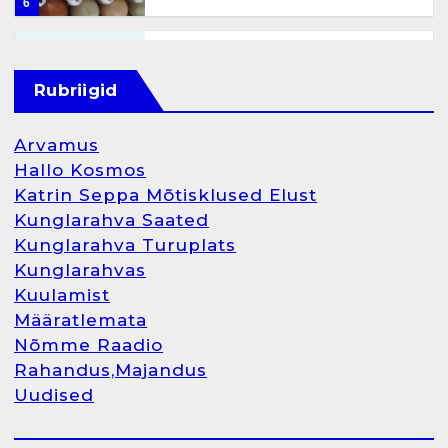
6
Kunglarahva Turuplats
Raamatupidamisteenus
Rubriigid
aprill 12, 2025
Arvamus
Hallo Kosmos
Katrin Seppa Mõtisklused Elust
1
Kunglarahva Saated
Kunglarahva Turuplats
Kunglarahva Turuplats
Kunglarahvas
Raamatupidamine
Kuulamist
märts 26, 2025
Määratlemata
Nõmme Raadio
Rahandus,Majandus
Uudised
2
Arvamus
Kunglarahva Saated
Kunglarahvas
Kuulamist