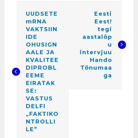
N
märts 24, 2025
UUDSETE
Eesti
a
mRNA
Eest!
v
VAKTSIIN
tegi
i
4
IDE
aastalõp
OHUSIGN
u
g
AALE JA
intervjuu
Kunglarahva Turuplats
e
Töökuulutus
KVALITEE
Hando
veebruar 15, 2025
DIPROBL
Tõnumaa
e
5
EEME
ga
r
EIRATAK
Kunglarahva Turuplats
i
SE:
Pakkuda kana ja pardi mune
VASTUS
. Harjumaa 53724423
m
DELFI
detsember 5, 2024
6
i
„FAKTIKO
NTROLLI
n
Kunglarahva Turuplats
LE”
e
Raamatupidamisteenus