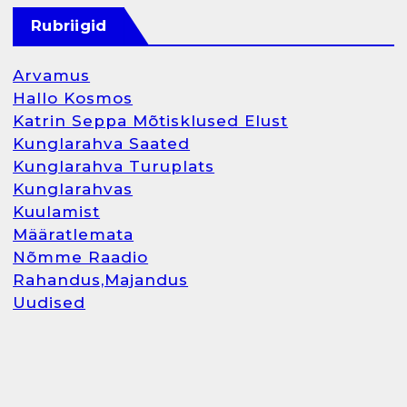
Rubriigid
Arvamus
Hallo Kosmos
Katrin Seppa Mõtisklused Elust
Kunglarahva Saated
Kunglarahva Turuplats
Kunglarahvas
Kuulamist
Määratlemata
Nõmme Raadio
Rahandus,Majandus
Uudised