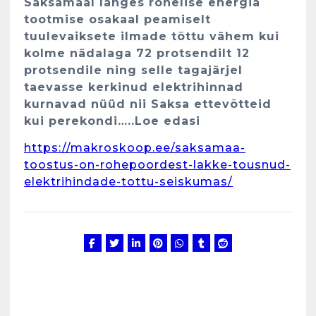
Saksamaal langes rohelise energia
tootmise osakaal peamiselt
tuulevaiksete ilmade tõttu vähem kui
kolme nädalaga 72 protsendilt 12
protsendile ning selle tagajärjel
taevasse kerkinud elektrihinnad
kurnavad nüüd nii Saksa ettevõtteid
kui perekondi…..Loe edasi
https://makroskoop.ee/saksamaa-
toostus-on-rohepoordest-lakke-tousnud-
elektrihindade-tottu-seiskumas/
Kunglarahva Turuplats
Eestlaste toidu -ja
kokkusaamise koht Soomes,
Espoos
märts 24, 2025
3
Kunglarahva Turuplats
Salvkaevud