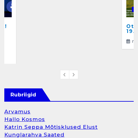
Salvkaevud
K
märts 24, 2025
A!
Ots
a
19.
ma
4
Rubriigid
Arvamus
Hallo Kosmos
Katrin Seppa Mõtisklused Elust
Kunglarahva Saated