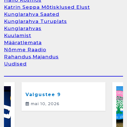
Hallo Kosmos
Katrin Seppa Mõtisklused Elust
1
Kunglarahva Saated
Kunglarahva Turuplats
Kunglarahva Turuplats
Kunglarahvas
Raamatupidamine
Kuulamist
märts 26, 2025
Määratlemata
Nõmme Raadio
Rahandus,Majandus
Uudised
2
Arvamus
Kunglarahva Saated
Kunglarahvas
Kuulamist
Kunglarahva Turuplats
Eestlaste toidu -ja
kokkusaamise koht Soomes,
Valgustee 9
Espoos
mai 10, 2026
märts 24, 2025
3
Kunglarahva Turuplats