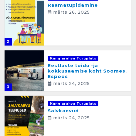
n
Raamatupidamine
e
märts 26, 2025
2
Kunglarahva Turuplats
Eestlaste toidu -ja
kokkusaamise koht Soomes,
Espoos
märts 24, 2025
3
Kunglarahva Turuplats
Salvkaevud
märts 24, 2025