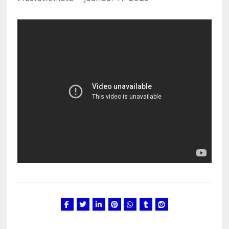
Kunglarahva Turuplats
Eestlaste toidu -ja
kokkusaamise koht Soomes,
Espoos
märts 24, 2025
3
Kunglarahva Turuplats
Salvkaevud
märts 24, 2025
4
Kunglarahva Turuplats