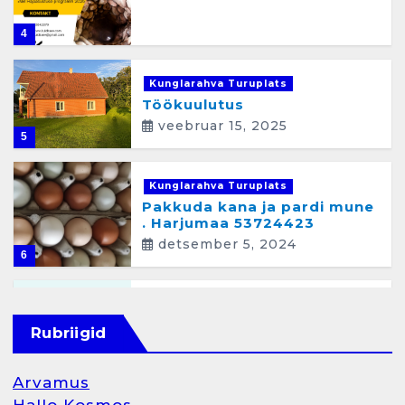
4
Kunglarahva Turuplats
Töökuulutus
veebruar 15, 2025
5
Kunglarahva Turuplats
Pakkuda kana ja pardi mune
. Harjumaa 53724423
detsember 5, 2024
6
Kunglarahva Turuplats
Raamatupidamisteenus
Rubriigid
aprill 12, 2025
Arvamus