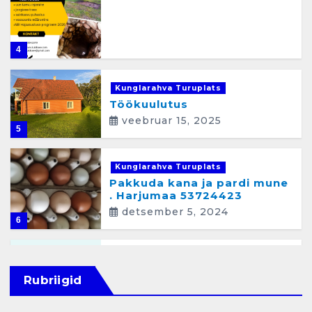
4
Kunglarahva Turuplats
Töökuulutus
veebruar 15, 2025
5
Kunglarahva Turuplats
Pakkuda kana ja pardi mune
. Harjumaa 53724423
detsember 5, 2024
6
Kunglarahva Turuplats
Raamatupidamisteenus
Rubriigid
aprill 12, 2025