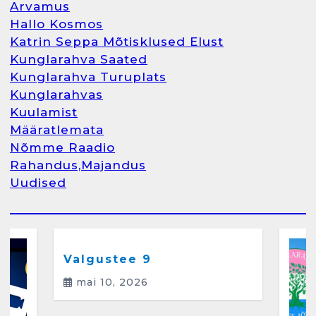
Arvamus
Hallo Kosmos
Katrin Seppa Mõtisklused Elust
1
Kunglarahva Saated
Kunglarahva Turuplats
Kunglarahva Turuplats
Kunglarahvas
Raamatupidamine
Kuulamist
märts 26, 2025
Määratlemata
Nõmme Raadio
Rahandus,Majandus
Uudised
2
Arvamus
Kunglarahva Saated
Kunglarahvas
Kuulamist
Kunglarahva Turuplats
Eestlaste toidu -ja
kokkusaamise koht Soomes,
Valgustee 9
Espoos
mai 10, 2026
märts 24, 2025
3