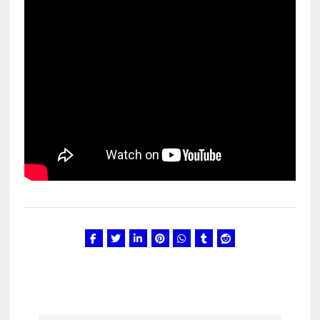
Kunglarahva Turuplats
Eestlaste toidu -ja
kokkusaamise koht Soomes,
Espoos
märts 24, 2025
3
Kunglarahva Turuplats
Salvkaevud
märts 24, 2025
4