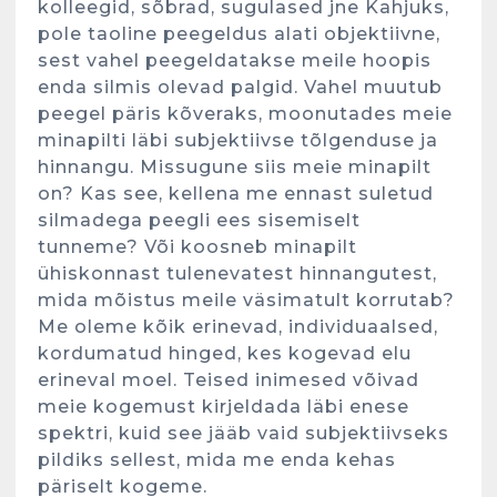
kolleegid, sõbrad, sugulased jne Kahjuks,
pole taoline peegeldus alati objektiivne,
sest vahel peegeldatakse meile hoopis
enda silmis olevad palgid. Vahel muutub
peegel päris kõveraks, moonutades meie
minapilti läbi subjektiivse tõlgenduse ja
hinnangu. Missugune siis meie minapilt
on? Kas see, kellena me ennast suletud
silmadega peegli ees sisemiselt
tunneme? Või koosneb minapilt
ühiskonnast tulenevatest hinnangutest,
mida mõistus meile väsimatult korrutab?
Me oleme kõik erinevad, individuaalsed,
kordumatud hinged, kes kogevad elu
erineval moel. Teised inimesed võivad
meie kogemust kirjeldada läbi enese
spektri, kuid see jääb vaid subjektiivseks
pildiks sellest, mida me enda kehas
päriselt kogeme.