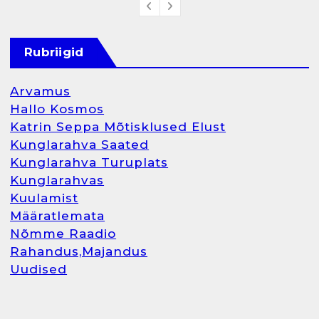
Rubriigid
Arvamus
Hallo Kosmos
Katrin Seppa Mõtisklused Elust
Kunglarahva Saated
Kunglarahva Turuplats
Kunglarahvas
Kuulamist
Määratlemata
Nõmme Raadio
Rahandus,Majandus
Uudised