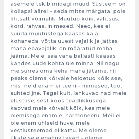
asemele tekib midagi muud. Süsteem on
kollapsi äärel – seda mitte märgata, pole
lihtsalt võimalik. Muutub kõik, valitsus,
kord, rahvas, inimesed. Need, kes ei
suuda muutustega kaasas käia,
kohaneda, võtta uuest vajalik ja jättes
maha ebavajalik, on määratud maha
jääma. Me ei saa vana ballasti kaasas
kandes uude kohta üle minna. Nii nagu
me surres oma keha maha jätame, nii
peaks olema kõrvale heidetud kõik see,
mis meid enam ei teeni – inimesed, töö,
suhted jne. Tegelikult, lahkuvad nad meie
elust ise, sest koos teadlikkusega
kaovad meie kõrvalt kõik, kes meie
olemisega enam ei harmoneeru. Meil ei
ole enam ühiseid huve, meie
vestlusteemad ei kattu. Me oleme
üksteisele ebahuvitavad – oleme