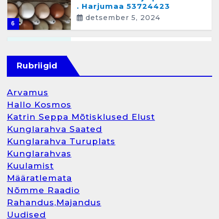
. Harjumaa 53724423
detsember 5, 2024
6
Kunglarahva Turuplats
Raamatupidamisteenus
Rubriigid
aprill 12, 2025
Arvamus
Hallo Kosmos
Katrin Seppa Mõtisklused Elust
1
Kunglarahva Saated
Kunglarahva Turuplats
Kunglarahva Turuplats
Kunglarahvas
Raamatupidamine
Kuulamist
märts 26, 2025
Määratlemata
Nõmme Raadio
Rahandus,Majandus
Uudised
2