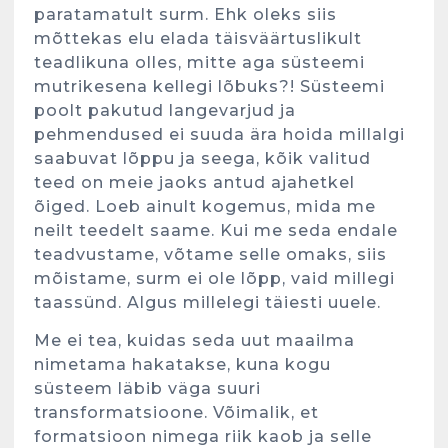
paratamatult surm. Ehk oleks siis
mõttekas elu elada täisväärtuslikult
teadlikuna olles, mitte aga süsteemi
mutrikesena kellegi lõbuks?! Süsteemi
poolt pakutud langevarjud ja
pehmendused ei suuda ära hoida millalgi
saabuvat lõppu ja seega, kõik valitud
teed on meie jaoks antud ajahetkel
õiged. Loeb ainult kogemus, mida me
neilt teedelt saame. Kui me seda endale
teadvustame, võtame selle omaks, siis
mõistame, surm ei ole lõpp, vaid millegi
taassünd. Algus millelegi täiesti uuele.
Me ei tea, kuidas seda uut maailma
nimetama hakatakse, kuna kogu
süsteem läbib väga suuri
transformatsioone. Võimalik, et
formatsioon nimega riik kaob ja selle