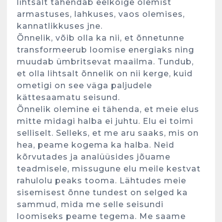
lihtsalt tähendab eelkõige olemist
armastuses, lahkuses, vaos olemises,
kannatlikkuses jne.
Õnnelik, võib olla ka nii, et õnnetunne
transformeerub loomise energiaks ning
muudab ümbritsevat maailma. Tundub,
et olla lihtsalt õnnelik on nii kerge, kuid
ometigi on see väga paljudele
kättesaamatu seisund.
Õnnelik olemine ei tähenda, et meie elus
mitte midagi halba ei juhtu. Elu ei toimi
selliselt. Selleks, et me aru saaks, mis on
hea, peame kogema ka halba. Neid
Kunglarahva Turuplats
kõrvutades ja analüüsides jõuame
Eestlaste toidu -ja
teadmisele, missugune elu meile kestvat
kokkusaamise koht Soomes,
rahulolu peaks tooma. Lähtudes meie
Espoos
sisemisest õnne tundest on selged ka
märts 24, 2025
3
sammud, mida me selle seisundi
loomiseks peame tegema. Me saame