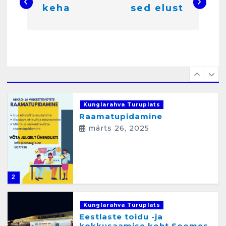
a
Kunglarahva Turuplats
keha
sed elust
v
Raamatupidamisteenus
aprill 12, 2025
i
g
e
1
e
r
Kunglarahva Turuplats
Raamatupidamine
i
märts 26, 2025
m
i
n
2
e
Kunglarahva Turuplats
Eestlaste toidu -ja
kokkusaamise koht Soomes,