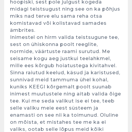
hoopiski, sest pole julgust kogeda
midagi teistsugust ning see on ka põhjus
miks nad terve elu sama reha otsa
komistavad või kolistavad samades
ämbrites.
Inimestel on hirm valida teistsugune tee,
sest on ühiskonna poolt reeglite,
normide, väärtuste raami surutud. Me
seisame kogu aeg justkui teelahkmel,
mille ees kõrgub hoiatustega kivitahvel.
Sinna raiutud keelud, käsud ja karistused,
sunnivad meid tammuma ühel kohal,
kuniks KEEGI kõrgemalt poolt suunab
inimest muutustele ning aitab valida õige
tee. Kui me seda valikut ise ei tee, teeb
selle valiku meie eest süsteem ja
enamasti on see nii ka toimunud. Oluline
on mõista, et mistahes tee me ka ei
valiks, ootab selle lõpus meid kõiki