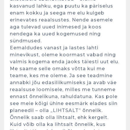
kasvanud lahku, ega puutu ka päriselus
enam kokku ja seega me elu kulgeb
erinevates reaalsustes. Nende asemele
aga tulevad uued inimesed ja koos
nendega ka uued kogemused ning
sündmused.
Eemaldudes vanast ja lastes lahti
minevikust, oleme koormast vabad ning
valmis kogema enda jaoks täiesti uut elu.
Me saame selle omaks võtta kui me
teame, kes me oleme. Ja see teadmine
annabki jõu edasiliikumiseks ja avab väe
reaalsuse loomisele, milles me tunneme
ennast õnnelikuna, rahuldatuna. Kas pole
see meie kõigi ühine eesmärk elades siin
planeedil – olla „LIHTSALT” õnnelik.
Õnnelik saab olla lihtsalt, ehk kergelt.
Kuid võib olla ka lihtsalt õnnelik, kus