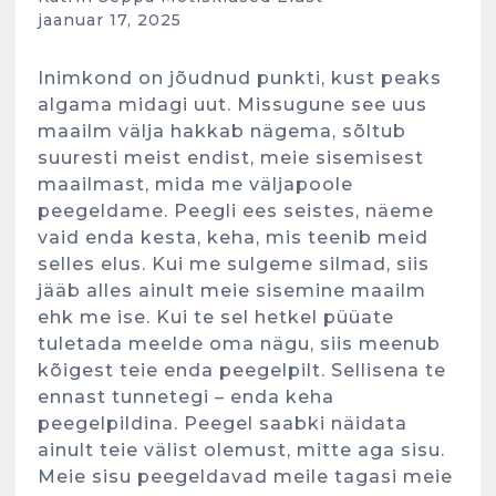
jaanuar 17, 2025
Inimkond on jõudnud punkti, kust peaks
algama midagi uut. Missugune see uus
maailm välja hakkab nägema, sõltub
suuresti meist endist, meie sisemisest
maailmast, mida me väljapoole
peegeldame. Peegli ees seistes, näeme
vaid enda kesta, keha, mis teenib meid
selles elus. Kui me sulgeme silmad, siis
jääb alles ainult meie sisemine maailm
ehk me ise. Kui te sel hetkel püüate
tuletada meelde oma nägu, siis meenub
kõigest teie enda peegelpilt. Sellisena te
ennast tunnetegi – enda keha
peegelpildina. Peegel saabki näidata
ainult teie välist olemust, mitte aga sisu.
Meie sisu peegeldavad meile tagasi meie