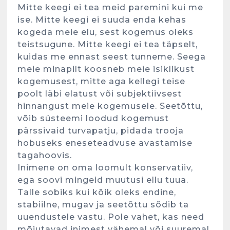
Mitte keegi ei tea meid paremini kui me
ise. Mitte keegi ei suuda enda kehas
kogeda meie elu, sest kogemus oleks
teistsugune. Mitte keegi ei tea täpselt,
kuidas me ennast seest tunneme. Seega
meie minapilt koosneb meie isiklikust
kogemusest, mitte aga kellegi teise
poolt läbi elatust või subjektiivsest
hinnangust meie kogemusele. Seetõttu,
võib süsteemi loodud kogemust
pärssivaid turvapatju, pidada trooja
hobuseks eneseteadvuse avastamise
tagahoovis.
Inimene on oma loomult konservatiiv,
ega soovi mingeid muutusi ellu tuua.
Talle sobiks kui kõik oleks endine,
stabiilne, mugav ja seetõttu sõdib ta
uuendustele vastu. Pole vahet, kas need
mõjutavad inimest vähemal või suuremal