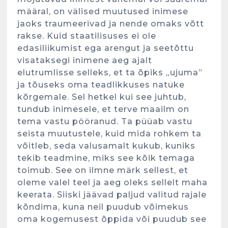
määral, on välised muutused inimese
jaoks traumeerivad ja nende omaks võtt
rakse. Kuid staatilisuses ei ole
edasiliikumist ega arengut ja seetõttu
visataksegi inimene aeg ajalt
elutrumlisse selleks, et ta õpiks „ujuma”
ja tõuseks oma teadlikkuses natuke
kõrgemale. Sel hetkel kui see juhtub,
tundub inimesele, et terve maailm on
tema vastu pööranud. Ta püüab vastu
seista muutustele, kuid mida rohkem ta
võitleb, seda valusamalt kukub, kuniks
tekib teadmine, miks see kõik temaga
toimub. See on ilmne märk sellest, et
oleme valel teel ja aeg oleks sellelt maha
keerata. Siiski jäävad paljud valitud rajale
kõndima, kuna neil puudub võimekus
oma kogemusest õppida või puudub see