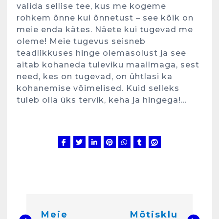
valida sellise tee, kus me kogeme
Kunglarahva Turuplats
Salvkaevud
rohkem õnne kui õnnetust – see kõik on
märts 24, 2025
meie enda kätes. Näete kui tugevad me
oleme! Meie tugevus seisneb
teadlikkuses hinge olemasolust ja see
aitab kohaneda tuleviku maailmaga, sest
need, kes on tugevad, on ühtlasi ka
4
kohanemise võimelised. Kuid selleks
tuleb olla üks tervik, keha ja hingega!…
Kunglarahva Turuplats
Töökuulutus
veebruar 15, 2025
5
Kunglarahva Turuplats
Pakkuda kana ja pardi mune
. Harjumaa 53724423
detsember 5, 2024
6
N
Meie
Mõtisklu