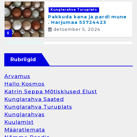
Kunglarahva Turuplats
Pakkuda kana ja pardi mune
. Harjumaa 53724423
detsember 5, 2024
6
Kunglarahva Turuplats
Raamatupidamisteenus
Rubriigid
aprill 12, 2025
Arvamus
Hallo Kosmos
Katrin Seppa Mõtisklused Elust
1
Kunglarahva Saated
Kunglarahva Turuplats
Kunglarahva Turuplats
Kunglarahvas
Raamatupidamine
Kuulamist
märts 26, 2025
Määratlemata