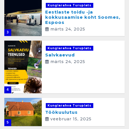
Kunglarahva Turuplats
Eestlaste toidu -ja
kokkusaamise koht Soomes,
Espoos
märts 24, 2025
3
Kunglarahva Turuplats
Salvkaevud
märts 24, 2025
4
Kunglarahva Turuplats
Töökuulutus
veebruar 15, 2025
5