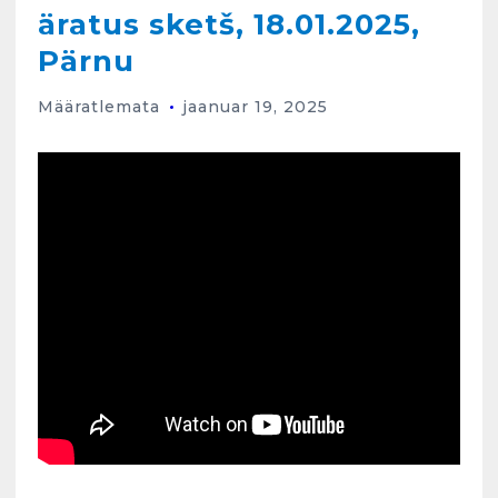
äratus sketš, 18.01.2025,
Pärnu
Määratlemata
jaanuar 19, 2025
Kunglarahva Turuplats
Eestlaste toidu -ja
kokkusaamise koht Soomes,
Espoos