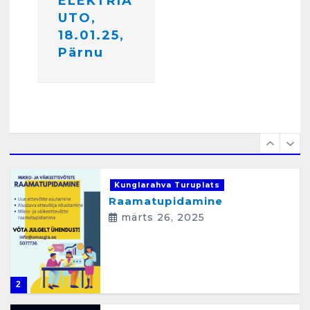
i
ELEKTRIA
detsember 5, 2024
6
UTO,
m
18.01.25,
i
Kunglarahva Turuplats
Pärnu
Raamatupidamisteenus
n
aprill 12, 2025
e
1
Kunglarahva Turuplats
Raamatupidamine
märts 26, 2025
2