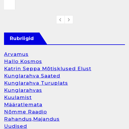
Rubriigid
Arvamus
Hallo Kosmos
Katrin Seppa Mõtisklused Elust
Kunglarahva Saated
Kunglarahva Turuplats
Kunglarahvas
Kuulamist
Määratlemata
Nõmme Raadio
Rahandus,Majandus
Uudised