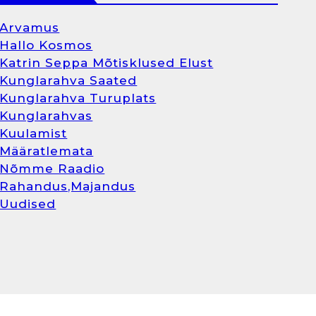
Arvamus
Hallo Kosmos
Katrin Seppa Mõtisklused Elust
Kunglarahva Saated
Kunglarahva Turuplats
Kunglarahvas
Kuulamist
Määratlemata
Nõmme Raadio
Rahandus,Majandus
Uudised