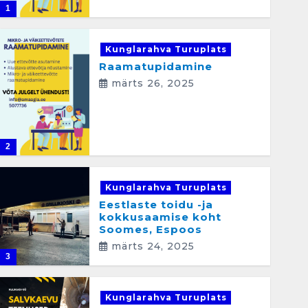
1
Kunglarahva Turuplats
Raamatupidamine
märts 26, 2025
2
Kunglarahva Turuplats
Eestlaste toidu -ja
kokkusaamise koht
Soomes, Espoos
märts 24, 2025
3
Kunglarahva Turuplats