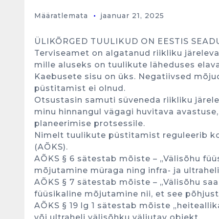
Määratlemata
jaanuar 21, 2025
ÜLIKÕRGED TUULIKUD ON EESTIS SEA
Terviseamet on algatanud riikliku järele
mille aluseks on tuulikute läheduses elav
Kaebusete sisu on üks. Negatiivsed mõjud
püstitamist ei olnud.
Otsustasin samuti süveneda riikliku järe
minu hinnangul vägagi huvitava avastuse, 
planeerimise protsessile.
Nimelt tuulikute püstitamist reguleerib
(AÕKS).
AÕKS § 6 sätestab mõiste – „Välisõhu füü
mõjutamine müraga ning infra- ja ultrahel
AÕKS § 7 sätestab mõiste – „Välisõhu saa
füüsikaline mõjutamine nii, et see põhju
AÕKS § 19 lg 1 sätestab mõiste „heiteallika
või ultraheli välisõhku väljutav objekt.