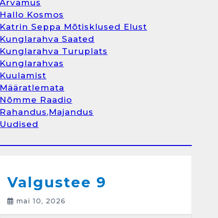
Arvamus
Kunglarahva Turuplats
Hallo Kosmos
Raamatupidamisteenus
Katrin Seppa Mõtisklused Elust
aprill 12, 2025
Kunglarahva Saated
Kunglarahva Turuplats
Kunglarahvas
Kuulamist
1
Määratlemata
Nõmme Raadio
Kunglarahva Turuplats
Rahandus,Majandus
Raamatupidamine
Uudised
märts 26, 2025
Arvamus
Kunglarahva Saated
Kunglarahvas
Kuulamist
2
Valgustee 9
mai 10, 2026
Kunglarahva Turuplats
Eestlaste toidu -ja