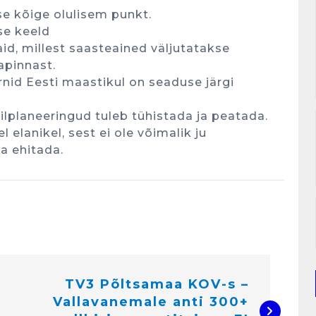
se kõige olulisem punkt.
se keeld
id, millest saasteained väljutatakse
pinnast.
rnid Eesti maastikul on seaduse järgi
ilplaneeringud tuleb tühistada ja peatada.
el elanikel, sest ei ole võimalik ju
a ehitada.
TV3 Põltsamaa KOV-s –
Vallavanemale anti 300+