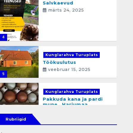
Salvkaevud
märts 24, 2025
4
Kunglarahva Turuplats
Töökuulutus
veebruar 15, 2025
5
Kunglarahva Turuplats
Pakkuda kana ja pardi
mune . Harjumaa
53724423
detsember 5, 2024
Rubriigid
6