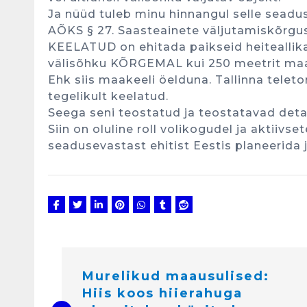
Ja nüüd tuleb minu hinnangul selle seadu
AÕKS § 27. Saasteainete väljutamiskõrgu
KEELATUD on ehitada paikseid heiteallika
välisõhku KÕRGEMAL kui 250 meetrit maa
Ehk siis maakeeli öelduna. Tallinna teleto
tegelikult keelatud.
Seega seni teostatud ja teostatavad deta
Siin on oluline roll volikogudel ja aktiivset
seadusevastast ehitist Eestis planeerida j
N
a
v
i
Murelikud maausulised:
g
e
Hiis koos hiierahuga
e
r