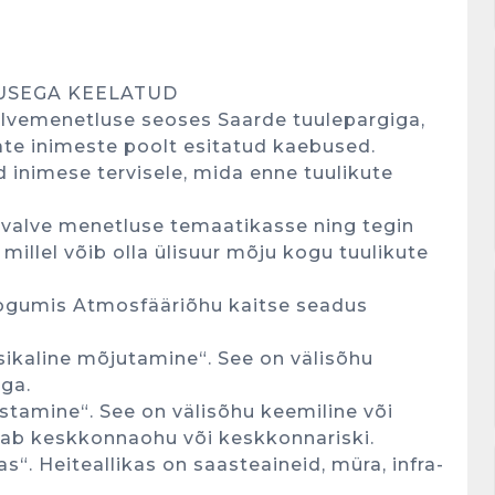
DUSEGA KEELATUD
valvemenetluse seoses Saarde tuulepargiga,
ate inimeste poolt esitatud kaebused.
 inimese tervisele, mida enne tuulikute
levalve menetluse temaatikasse ning tegin
millel võib olla ülisuur mõju kogu tuulikute
 kogumis Atmosfääriõhu kaitse seadus
sikaline mõjutamine“. See on välisõhu
iga.
stamine“. See on välisõhu keemiline või
stab keskkonnaohu või keskkonnariski.
s“. Heiteallikas on saasteaineid, müra, infra-