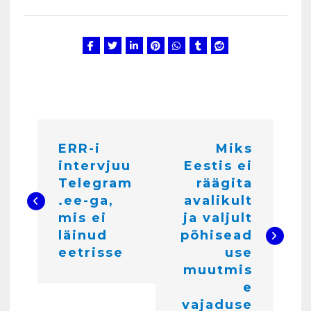
Kunglarahva Turuplats
Salvkaevud
märts 24, 2025
4
N
ERR-i
Miks
a
Kunglarahva Turuplats
Töökuulutus
intervjuu
Eestis ei
v
veebruar 15, 2025
Telegram
räägita
5
i
.ee-ga,
avalikult
mis ei
ja valjult
g
Kunglarahva Turuplats
läinud
põhisead
Pakkuda kana ja pardi mune
e
eetrisse
use
. Harjumaa 53724423
muutmis
e
detsember 5, 2024
6
e
r
vajaduse