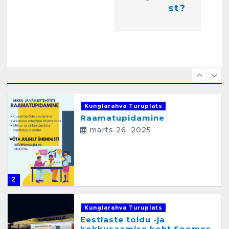
i
Kunglarahva Turuplats
st?
Raamatupidamisteenus
m
aprill 12, 2025
i
n
e
1
Kunglarahva Turuplats
Raamatupidamine
märts 26, 2025
2
Kunglarahva Turuplats
Eestlaste toidu -ja
kokkusaamise koht Soomes,