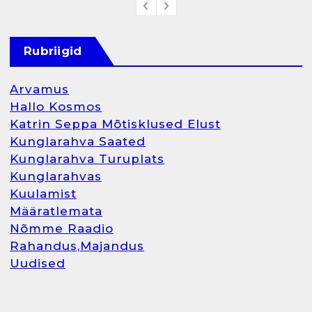
Rubriigid
Arvamus
Hallo Kosmos
Katrin Seppa Mõtisklused Elust
Kunglarahva Saated
Kunglarahva Turuplats
Kunglarahvas
Kuulamist
Määratlemata
Nõmme Raadio
Rahandus,Majandus
Uudised