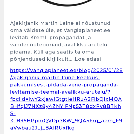
Ajakirjanik Martin Laine ei nõustunud
oma väidete üle, et Vanglaplaneet.ee
levitab Kremli propagandat ja
vandenõuteooriaid, avalikku arutelu
pidama. Küll aga saatis ta oma
põhjendused kirjlikult…..Loe edasi
https://vanglaplaneet.ee/blog/2025/01/28
/ajakirjanik-martin-laine-keeldus-
pakkumisest-pidada-vene-propaganda-
levitamise-teemal-avalikku-arutelu/?
Kunglarahva Turuplats
fbclid=IwY2xjawIGtgtleHRuA2FlbQIxMQA
Eestlaste toidu -ja
kokkusaamise koht Soomes,
BHfqjJ7NXz8y4ZNYiFNp53T8dxPv8BTKh
Espoos
S-
märts 24, 2025
KtB95HPpmQVDp7KW_9QA5Frg_aem_F9
3
aVwbau2J_j_BAIRUxfkg