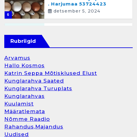
. Harjumaa 53724423
detsember 5, 2024
6
Kunglarahva Turuplats
Raamatupidamisteenus
Rubriigid
aprill 12, 2025
Arvamus
Hallo Kosmos
Katrin Seppa Mõtisklused Elust
1
Kunglarahva Saated
Kunglarahva Turuplats
Kunglarahva Turuplats
Kunglarahvas
Raamatupidamine
Kuulamist
märts 26, 2025
Määratlemata
Nõmme Raadio
Rahandus,Majandus
Uudised
2