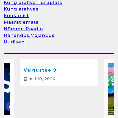
Kunglarahva Turuplats
Kunglarahva Turuplats
Kunglarahvas
Raamatupidamine
Kuulamist
märts 26, 2025
Määratlemata
Nõmme Raadio
Rahandus,Majandus
Uudised
2
Arvamus
Kunglarahva Saated
Kunglarahvas
Kuulamist
Kunglarahva Turuplats
Eestlaste toidu -ja
kokkusaamise koht Soomes,
Valgustee 9
Espoos
mai 10, 2026
märts 24, 2025
3
Kunglarahva Turuplats
Salvkaevud
K
märts 24, 2025