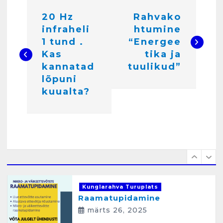
N
20 Hz
Rahvako
a
Kunglarahva Turuplats
infraheli
htumine
Pakkuda kana ja pardi mune
v
1 tund .
“Energee
. Harjumaa 53724423
i
Kas
tika ja
detsember 5, 2024
6
kannatad
tuulikud”
g
lõpuni
e
Kunglarahva Turuplats
kuualta?
Raamatupidamisteenus
e
aprill 12, 2025
r
i
m
1
i
Kunglarahva Turuplats
n
Raamatupidamine
e
märts 26, 2025