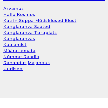
Arvamus
Hallo Kosmos
Katrin Seppa Mõtisklused Elust
Kunglarahva Saated
Kunglarahva Turuplats
Kunglarahvas
Kuulamist
Määratlemata
Nõmme Raadio
Rahandus,Majandus
Uudised