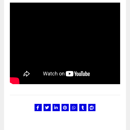
Kunglarahva Turuplats
Eestlaste toidu -ja
kokkusaamise koht Soomes,
Espoos
märts 24, 2025
3
Kunglarahva Turuplats
Salvkaevud
märts 24, 2025