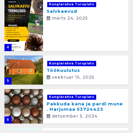
Kunglarahva Turuplats
Salvkaevud
märts 24, 2025
4
Kunglarahva Turuplats
Töökuulutus
veebruar 15, 2025
5
Kunglarahva Turuplats
Pakkuda kana ja pardi mune
. Harjumaa 53724423
detsember 5, 2024
6