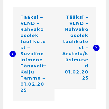
N
4
Tääksi –
Tääksi –
a
VLND –
VLND –
v
Rahvako
Rahvako
Kunglarahva Turuplats
i
Töökuulutus
osolek
osolek
veebruar 15, 2025
tuulikute
tuulikute
g
5
st –
st –
e
Suvaline
Arutelu/k
Kunglarahva Turuplats
Inimene
üsimuse
e
Pakkuda kana ja pardi mune
Tänavalt:
d
. Harjumaa 53724423
r
Kalju
01.02.20
detsember 5, 2024
6
i
Tamme –
25
01.02.20
m
Kunglarahva Turuplats
25
i
Raamatupidamisteenus
aprill 12, 2025
n