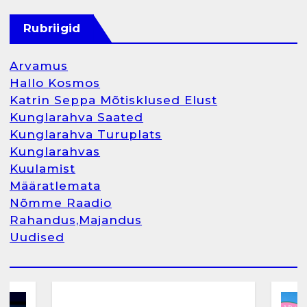
Kunglarahva Turuplats
Raamatupidamisteenus
Rubriigid
aprill 12, 2025
Arvamus
Hallo Kosmos
Katrin Seppa Mõtisklused Elust
1
Kunglarahva Saated
Kunglarahva Turuplats
Kunglarahva Turuplats
Kunglarahvas
Raamatupidamine
Kuulamist
märts 26, 2025
Määratlemata
Nõmme Raadio
Rahandus,Majandus
Uudised
2
Arvamus
Kunglarahva Saated
Kunglarahvas
Kuulamist
Kunglarahva Turuplats
Eestlaste toidu -ja