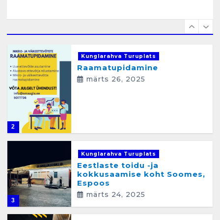
e
1
Kunglarahva Turuplats
Raamatupidamine
märts 26, 2025
2
Kunglarahva Turuplats
Eestlaste toidu -ja
kokkusaamise koht Soomes,
Espoos
märts 24, 2025
3