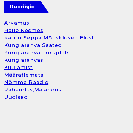
Rubriigid
Arvamus
Hallo Kosmos
Katrin Seppa Mõtisklused Elust
Kunglarahva Saated
Kunglarahva Turuplats
Kunglarahvas
Kuulamist
Määratlemata
Nõmme Raadio
Rahandus,Majandus
Uudised