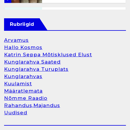
Kunglarahva Turuplats
Raamatupidamisteenus
Rubriigid
aprill 12, 2025
Arvamus
Hallo Kosmos
Katrin Seppa Mõtisklused Elust
1
Kunglarahva Saated
Kunglarahva Turuplats
Kunglarahva Turuplats
Kunglarahvas
Raamatupidamine
Kuulamist
märts 26, 2025
Määratlemata
Nõmme Raadio
Rahandus,Majandus
Uudised
2
Arvamus
Kunglarahva Saated
Kunglarahvas
Kuulamist