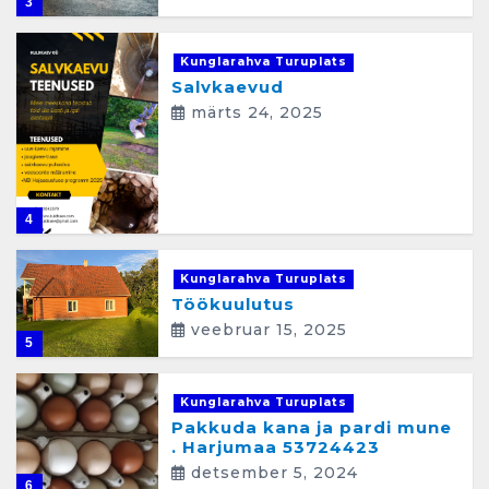
3
Kunglarahva Turuplats
Salvkaevud
märts 24, 2025
4
Kunglarahva Turuplats
Töökuulutus
veebruar 15, 2025
5
Kunglarahva Turuplats
Pakkuda kana ja pardi mune
. Harjumaa 53724423
detsember 5, 2024
6