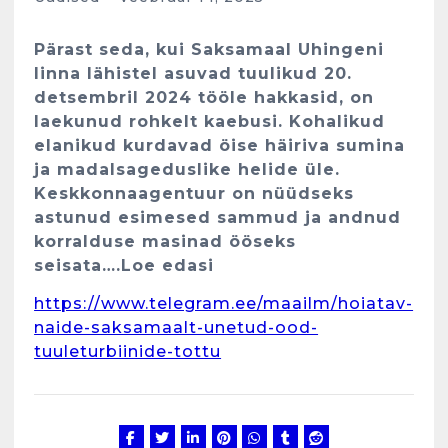
Pärast seda, kui Saksamaal Uhingeni
linna lähistel asuvad tuulikud 20.
detsembril 2024 tööle hakkasid, on
laekunud rohkelt kaebusi. Kohalikud
elanikud kurdavad öise häiriva sumina
ja madalsageduslike helide üle.
Keskkonnaagentuur on nüüdseks
astunud esimesed sammud ja andnud
korralduse masinad ööseks
Kunglarahva Turuplats
seisata….Loe edasi
Eestlaste toidu -ja
kokkusaamise koht Soomes,
https://www.telegram.ee/maailm/hoiatav-
Espoos
naide-saksamaalt-unetud-ood-
märts 24, 2025
tuuleturbiinide-tottu
3
Kunglarahva Turuplats
Salvkaevud