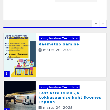
aprill 12, 2025
i
n
e
1
Kunglarahva Turuplats
Raamatupidamine
märts 26, 2025
2
Kunglarahva Turuplats
Eestlaste toidu -ja
kokkusaamise koht Soomes,
Espoos
märts 24, 2025