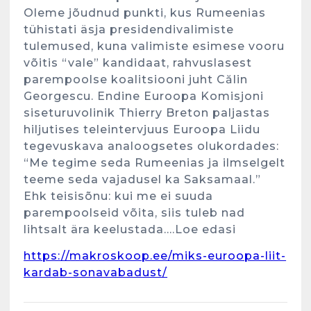
Oleme jõudnud punkti, kus Rumeenias
tühistati äsja presidendivalimiste
tulemused, kuna valimiste esimese vooru
võitis “vale” kandidaat, rahvuslasest
parempoolse koalitsiooni juht Călin
Georgescu. Endine Euroopa Komisjoni
siseturuvolinik Thierry Breton paljastas
Kunglarahva Turuplats
hiljutises teleintervjuus Euroopa Liidu
Eestlaste toidu -ja
tegevuskava analoogsetes olukordades:
kokkusaamise koht Soomes,
“Me tegime seda Rumeenias ja ilmselgelt
Espoos
teeme seda vajadusel ka Saksamaal.”
märts 24, 2025
3
Ehk teisisõnu: kui me ei suuda
parempoolseid võita, siis tuleb nad
Kunglarahva Turuplats
lihtsalt ära keelustada….Loe edasi
Salvkaevud
https://makroskoop.ee/miks-euroopa-liit-
märts 24, 2025
kardab-sonavabadust/