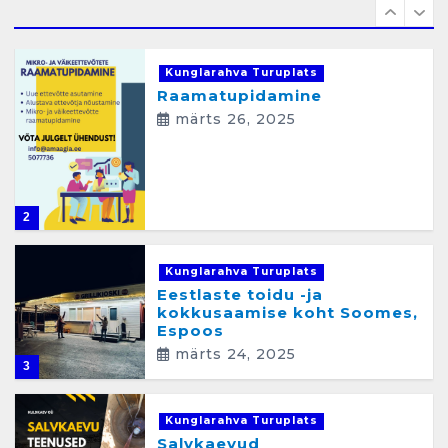
m
1
i
Kunglarahva Turuplats
n
Raamatupidamine
e
märts 26, 2025
2
Kunglarahva Turuplats
Eestlaste toidu -ja
kokkusaamise koht Soomes,
Espoos
märts 24, 2025
3
Kunglarahva Turuplats
Salvkaevud