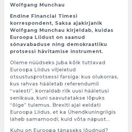
Wolfgang Munchau
Endine Financial Timesi
korrespondent, Saksa ajakirjanik
Wolfgang Munchau kirjeldab, kuidas
Euroopa Liidust on saanud
sõnavabaduse ning demokraatliku
protsessi hävitamise instrument.
Oleme nüüdseks juba kõik tuttavad
Euroopa Liidus viljeletud
otsustusprotsessi farsiga: kus olukorras,
kus rahvas hääletab referendumil
“valesti”, korraldab riik uusi hääletusi
senikaua, kuni saavutatakse lõpuks
“õige” tulemus. Brexiti ajal eeldati
Euroopa Liidus, et ka Ühendkuningriigis
läheb samamoodi, kuid võta näpust…
Kuhu on Euroopa tänaseks jõudnud?