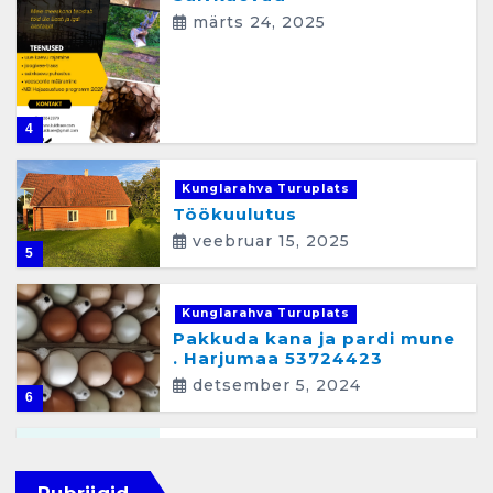
märts 24, 2025
4
Kunglarahva Turuplats
Töökuulutus
veebruar 15, 2025
5
Kunglarahva Turuplats
Pakkuda kana ja pardi mune
. Harjumaa 53724423
detsember 5, 2024
6
Kunglarahva Turuplats
Raamatupidamisteenus
Rubriigid