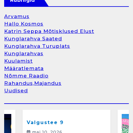
aprill 12, 2025
Arvamus
Hallo Kosmos
Katrin Seppa Mõtisklused Elust
1
Kunglarahva Saated
Kunglarahva Turuplats
Kunglarahva Turuplats
Kunglarahvas
Raamatupidamine
Kuulamist
märts 26, 2025
Määratlemata
Nõmme Raadio
Rahandus,Majandus
Uudised
2
Arvamus
Kunglarahva Saated
Kunglarahvas
Kuulamist
Kunglarahva Turuplats
Eestlaste toidu -ja
kokkusaamise koht Soomes,
Valgustee 9
Espoos
mai 10, 2026