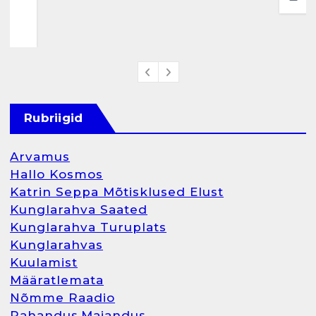
Rubriigid
Arvamus
Hallo Kosmos
Katrin Seppa Mõtisklused Elust
Kunglarahva Saated
Kunglarahva Turuplats
Kunglarahvas
Kuulamist
Määratlemata
Nõmme Raadio
Rahandus,Majandus