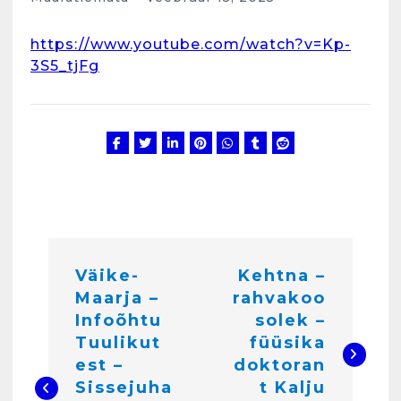
Espoos
märts 24, 2025
https://www.youtube.com/watch?v=Kp-
3
3S5_tjFg
Kunglarahva Turuplats
Salvkaevud
märts 24, 2025
4
N
Väike-
Kehtna –
a
Kunglarahva Turuplats
Töökuulutus
Maarja –
rahvakoo
v
veebruar 15, 2025
Infoõhtu
solek –
5
i
Tuulikut
füüsika
est –
doktoran
g
Kunglarahva Turuplats
Sissejuha
t Kalju
Pakkuda kana ja pardi mune