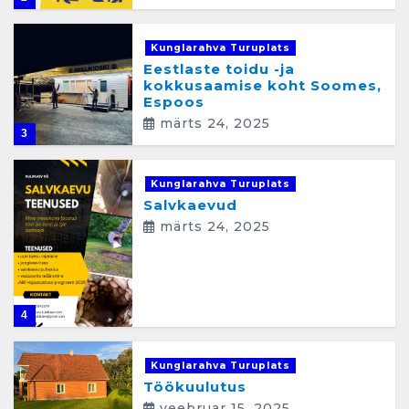
Kunglarahva Turuplats
Eestlaste toidu -ja
kokkusaamise koht Soomes,
Espoos
märts 24, 2025
3
Kunglarahva Turuplats
Salvkaevud
märts 24, 2025
4
Kunglarahva Turuplats
Töökuulutus
veebruar 15, 2025