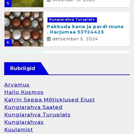
5
Kunglarahva Turuplats
Pakkuda kana ja pardi mune
. Harjumaa 53724423
detsember 5, 2024
6
Kunglarahva Turuplats
Raamatupidamisteenus
Rubriigid
aprill 12, 2025
Arvamus
Hallo Kosmos
Katrin Seppa Mõtisklused Elust
1
Kunglarahva Saated
Kunglarahva Turuplats
Kunglarahva Turuplats
Kunglarahvas
Raamatupidamine
Kuulamist
märts 26, 2025