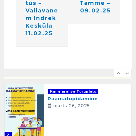
e
tus –
Tamme –
. Harjumaa 53724423
Vallavane
09.02.25
e
detsember 5, 2024
6
m Indrek
r
Kesküla
i
Kunglarahva Turuplats
11.02.25
Raamatupidamisteenus
m
aprill 12, 2025
i
n
e
1
Kunglarahva Turuplats
Raamatupidamine
märts 26, 2025
2