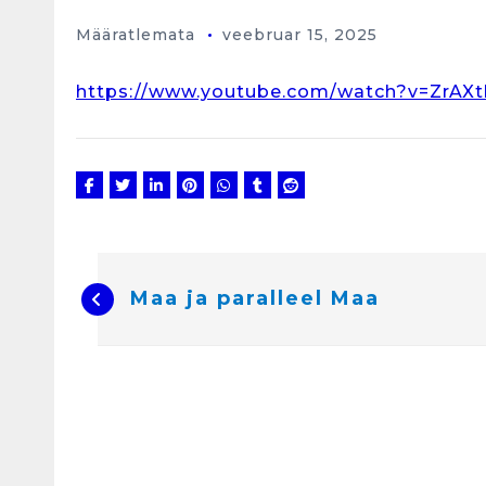
Määratlemata
veebruar 15, 2025
https://www.youtube.com/watch?v=ZrAXt
N
a
v
i
Maa ja paralleel Maa
g
e
e
r
i
m
i
n
e