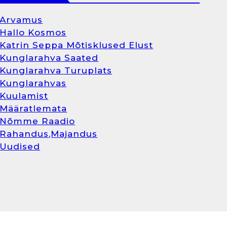
Arvamus
Hallo Kosmos
Katrin Seppa Mõtisklused Elust
Kunglarahva Saated
Kunglarahva Turuplats
Kunglarahvas
Kuulamist
Määratlemata
Nõmme Raadio
Rahandus,Majandus
Uudised