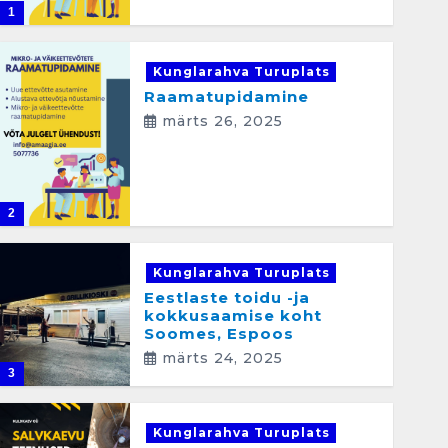
1
Kunglarahva Turuplats
Raamatupidamine
märts 26, 2025
2
Kunglarahva Turuplats
Eestlaste toidu -ja
kokkusaamise koht
Soomes, Espoos
märts 24, 2025
3
Kunglarahva Turuplats