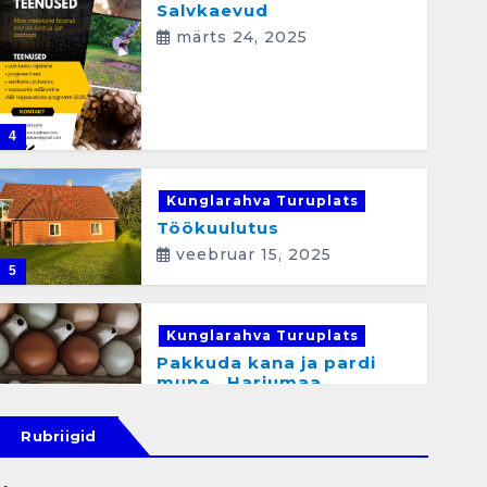
Salvkaevud
märts 24, 2025
4
Kunglarahva Turuplats
Töökuulutus
veebruar 15, 2025
5
Kunglarahva Turuplats
Pakkuda kana ja pardi
mune . Harjumaa
53724423
detsember 5, 2024
Rubriigid
6