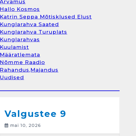
Arvamus
Kunglarahva Turuplats
Hallo Kosmos
Raamatupidamisteenus
Katrin Seppa Mõtisklused Elust
aprill 12, 2025
Kunglarahva Saated
Kunglarahva Turuplats
Kunglarahvas
Kuulamist
1
Määratlemata
Nõmme Raadio
Kunglarahva Turuplats
Rahandus,Majandus
Raamatupidamine
Uudised
märts 26, 2025
Arvamus
Kunglarahva Saated
Kunglarahvas
Kuulamist
2
Valgustee 9
mai 10, 2026
Kunglarahva Turuplats
Eestlaste toidu -ja