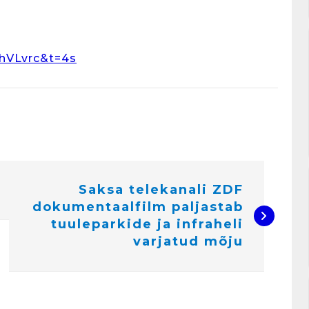
hVLvrc&t=4s
Saksa telekanali ZDF
dokumentaalfilm paljastab
tuuleparkide ja infraheli
varjatud mõju