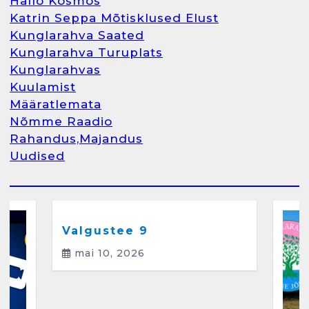
Hallo Kosmos
Katrin Seppa Mõtisklused Elust
1
Kunglarahva Saated
Kunglarahva Turuplats
Kunglarahva Turuplats
Kunglarahvas
Raamatupidamine
Kuulamist
märts 26, 2025
Määratlemata
Nõmme Raadio
Rahandus,Majandus
Uudised
2
Arvamus
Kunglarahva Saated
Kunglarahvas
Kuulamist
Kunglarahva Turuplats
Eestlaste toidu -ja
kokkusaamise koht Soomes,
Valgustee 9
Espoos
mai 10, 2026
märts 24, 2025
3
Kunglarahva Turuplats