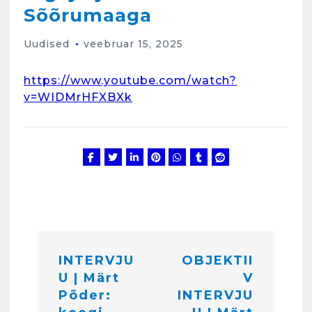
Sõõrumaaga
Uudised
veebruar 15, 2025
Kunglarahva Turuplats
https://www.youtube.com/watch?
Eestlaste toidu -ja
v=WIDMrHFXBXk
kokkusaamise koht Soomes,
Espoos
märts 24, 2025
3
Kunglarahva Turuplats
Salvkaevud
märts 24, 2025
N
INTERVJU
OBJEKTII
a
4
U | Märt
V
v
Põder:
INTERVJU
Kunglarahva Turuplats