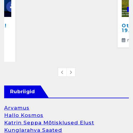
Salvkaevud
K
märts 24, 2025
A!
Ots
a
19.
ma
4
Rubriigid
Arvamus
Hallo Kosmos
Katrin Seppa Mõtisklused Elust
Kunglarahva Saated