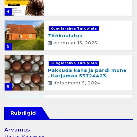
4
Kunglarahva Turuplats
Töökuulutus
veebruar 15, 2025
5
Kunglarahva Turuplats
Pakkuda kana ja pardi mune
. Harjumaa 53724423
detsember 5, 2024
6
Kunglarahva Turuplats
Raamatupidamisteenus
Rubriigid
aprill 12, 2025
Arvamus