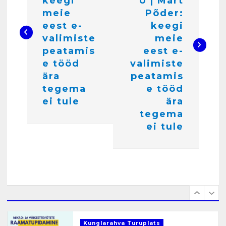
i
keegi
U | Märt
Töökuulutus
meie
Põder:
g
veebruar 15, 2025
eest e-
keegi
5
e
valimiste
meie
peatamis
eest e-
e
Kunglarahva Turuplats
e tööd
valimiste
Pakkuda kana ja pardi mune
r
ära
peatamis
. Harjumaa 53724423
i
tegema
e tööd
detsember 5, 2024
6
ei tule
ära
m
tegema
i
Kunglarahva Turuplats
ei tule
Raamatupidamisteenus
n
aprill 12, 2025
e
1
Kunglarahva Turuplats