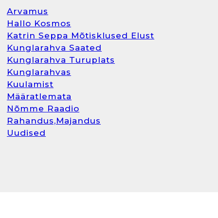
Arvamus
Hallo Kosmos
Katrin Seppa Mõtisklused Elust
Kunglarahva Saated
Kunglarahva Turuplats
Kunglarahvas
Kuulamist
Määratlemata
Nõmme Raadio
Rahandus,Majandus
Uudised