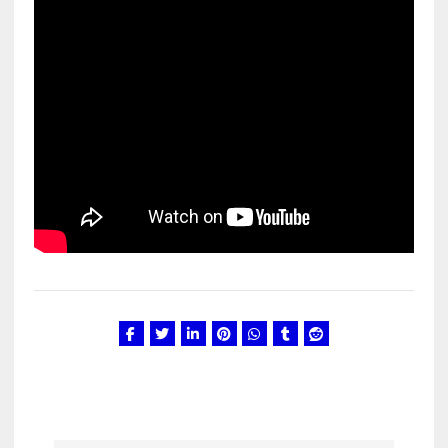
Kunglarahva Turuplats
Eestlaste toidu -ja
kokkusaamise koht Soomes,
Espoos
märts 24, 2025
3
Kunglarahva Turuplats
Salvkaevud
märts 24, 2025