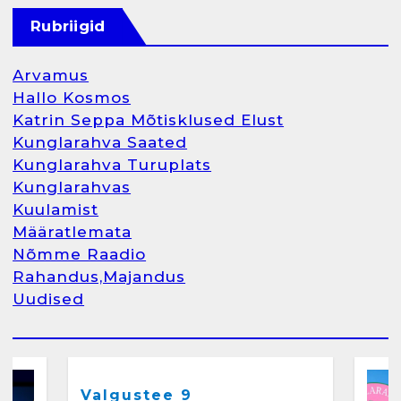
Raamatupidamisteenus
Rubriigid
aprill 12, 2025
Arvamus
Hallo Kosmos
Katrin Seppa Mõtisklused Elust
1
Kunglarahva Saated
Kunglarahva Turuplats
Kunglarahva Turuplats
Kunglarahvas
Raamatupidamine
Kuulamist
märts 26, 2025
Määratlemata
Nõmme Raadio
Rahandus,Majandus
Uudised
2
Arvamus
Kunglarahva Saated
Kunglarahvas
Kuulamist
Kunglarahva Turuplats
Eestlaste toidu -ja
kokkusaamise koht Soomes,
Valgustee 9