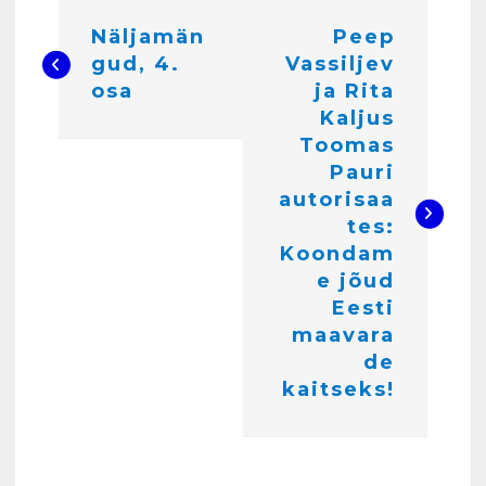
N
Näljamän
Peep
a
4
gud, 4.
Vassiljev
v
osa
ja Rita
i
Kaljus
Kunglarahva Turuplats
Töökuulutus
Toomas
g
veebruar 15, 2025
Pauri
5
e
autorisaa
tes:
e
Kunglarahva Turuplats
Koondam
Pakkuda kana ja pardi mune
r
e jõud
. Harjumaa 53724423
i
Eesti
detsember 5, 2024
6
maavara
m
de
i
Kunglarahva Turuplats
kaitseks!
Raamatupidamisteenus
n
aprill 12, 2025
e