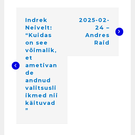
N
4
Indrek
2025-02-
a
Neivelt:
24 –
v
“Kuidas
Andres
Kunglarahva Turuplats
i
Töökuulutus
on see
Raid
veebruar 15, 2025
võimalik,
g
5
et
e
ametivan
Kunglarahva Turuplats
de
e
Pakkuda kana ja pardi mune
andnud
. Harjumaa 53724423
r
valitsusli
detsember 5, 2024
6
i
ikmed nii
käituvad
m
Kunglarahva Turuplats
”
i
Raamatupidamisteenus
aprill 12, 2025
n