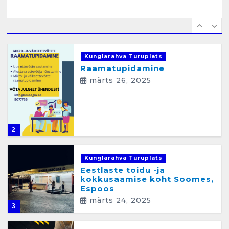
e
1
Kunglarahva Turuplats
Raamatupidamine
märts 26, 2025
2
Kunglarahva Turuplats
Eestlaste toidu -ja
kokkusaamise koht Soomes,
Espoos
märts 24, 2025
3