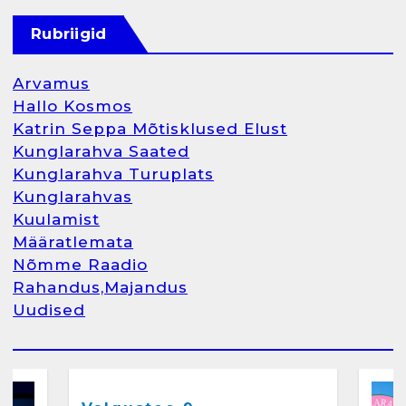
Kunglarahva Turuplats
Raamatupidamisteenus
Rubriigid
aprill 12, 2025
Arvamus
Hallo Kosmos
Katrin Seppa Mõtisklused Elust
1
Kunglarahva Saated
Kunglarahva Turuplats
Kunglarahva Turuplats
Kunglarahvas
Raamatupidamine
Kuulamist
märts 26, 2025
Määratlemata
Nõmme Raadio
Rahandus,Majandus
Uudised
2
Arvamus
Kunglarahva Saated
Kunglarahvas
Kuulamist
Kunglarahva Turuplats
Eestlaste toidu -ja
kokkusaamise koht Soomes,