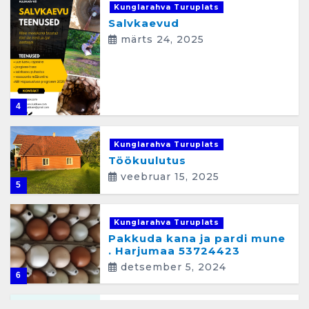
Kunglarahva Turuplats
Salvkaevud
märts 24, 2025
4
Kunglarahva Turuplats
Töökuulutus
veebruar 15, 2025
5
Kunglarahva Turuplats
Pakkuda kana ja pardi mune
. Harjumaa 53724423
detsember 5, 2024
6