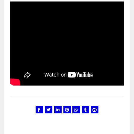
Kunglarahva Turuplats
Eestlaste toidu -ja
kokkusaamise koht Soomes,
Espoos
märts 24, 2025
3
Kunglarahva Turuplats
Salvkaevud
märts 24, 2025