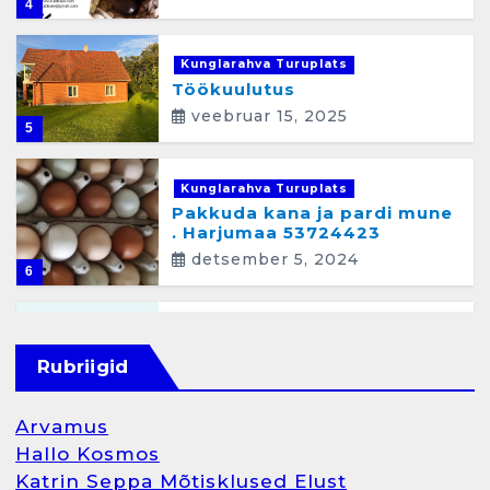
4
Kunglarahva Turuplats
Töökuulutus
veebruar 15, 2025
5
Kunglarahva Turuplats
Pakkuda kana ja pardi mune
. Harjumaa 53724423
detsember 5, 2024
6
Kunglarahva Turuplats
Raamatupidamisteenus
Rubriigid
aprill 12, 2025
Arvamus
Hallo Kosmos
Katrin Seppa Mõtisklused Elust
1