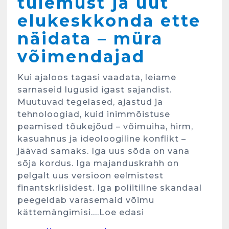
tulemust ja uut
elukeskkonda ette
näidata – müra
võimendajad
Kui ajaloos tagasi vaadata, leiame
sarnaseid lugusid igast sajandist.
Muutuvad tegelased, ajastud ja
tehnoloogiad, kuid inimmõistuse
peamised tõukejõud – võimuiha, hirm,
kasuahnus ja ideoloogiline konflikt –
jäävad samaks. Iga uus sõda on vana
sõja kordus. Iga majanduskrahh on
pelgalt uus versioon eelmistest
finantskriisidest. Iga poliitiline skandaal
peegeldab varasemaid võimu
kättemängimisi….Loe edasi