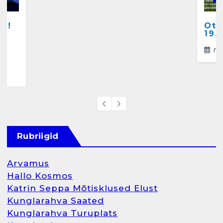
märts 24, 2025
A!
Ots
a
19.
ma
4
Rubriigid
Arvamus
Hallo Kosmos
Katrin Seppa Mõtisklused Elust
Kunglarahva Saated
Kunglarahva Turuplats