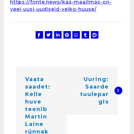
https://fonte.news/kas-maailmas-on-
veel-uusi-uudiseid-veiko-huuse/
Kunglarahva Turuplats
Eestlaste toidu -ja
kokkusaamise koht Soomes,
Espoos
märts 24, 2025
3
Kunglarahva Turuplats
N
Salvkaevud
märts 24, 2025
Vaata
Uuring:
a
saadet:
Saarde
v
Kelle
tuulepar
i
huve
gis
4
teenib
g
Martin
e
Laine
Kunglarahva Turuplats
Töökuulutus
rünnak