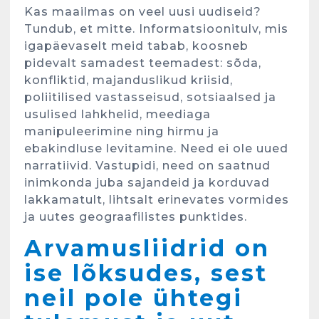
Kas maailmas on veel uusi uudiseid?
Tundub, et mitte. Informatsioonitulv, mis
igapäevaselt meid tabab, koosneb
pidevalt samadest teemadest: sõda,
konfliktid, majanduslikud kriisid,
poliitilised vastasseisud, sotsiaalsed ja
usulised lahkhelid, meediaga
manipuleerimine ning hirmu ja
ebakindluse levitamine. Need ei ole uued
narratiivid. Vastupidi, need on saatnud
inimkonda juba sajandeid ja korduvad
lakkamatult, lihtsalt erinevates vormides
ja uutes geograafilistes punktides.
Arvamusliidrid on
ise lõksudes, sest
neil pole ühtegi