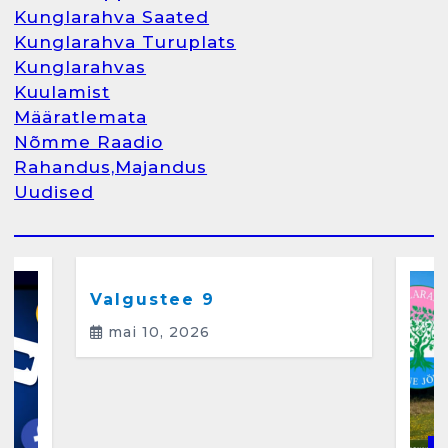
Kunglarahva Saated
Kunglarahva Turuplats
Kunglarahva Turuplats
Kunglarahvas
Raamatupidamine
Kuulamist
märts 26, 2025
Määratlemata
Nõmme Raadio
Rahandus,Majandus
Uudised
2
Arvamus
Kunglarahva Saated
Kunglarahvas
Kuulamist
Kunglarahva Turuplats
Eestlaste toidu -ja
kokkusaamise koht Soomes,
Valgustee 9
Espoos
mai 10, 2026
märts 24, 2025
3
Kunglarahva Turuplats
Salvkaevud
K