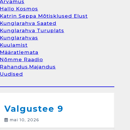
Arvamus
Kunglarahva Turuplats
Hallo Kosmos
Raamatupidamisteenus
Katrin Seppa Mõtisklused Elust
aprill 12, 2025
Kunglarahva Saated
Kunglarahva Turuplats
Kunglarahvas
Kuulamist
1
Määratlemata
Nõmme Raadio
Kunglarahva Turuplats
Rahandus,Majandus
Raamatupidamine
Uudised
märts 26, 2025
Arvamus
Kunglarahva Saated
Kunglarahvas
Kuulamist
2
Valgustee 9
mai 10, 2026
Kunglarahva Turuplats
Eestlaste toidu -ja