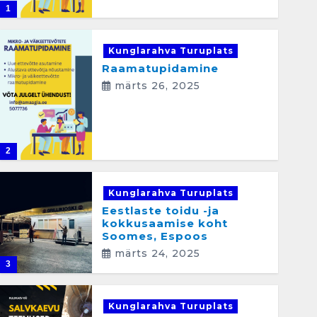
1
Kunglarahva Turuplats
Raamatupidamine
märts 26, 2025
2
Kunglarahva Turuplats
Eestlaste toidu -ja
kokkusaamise koht
Soomes, Espoos
märts 24, 2025
3
Kunglarahva Turuplats