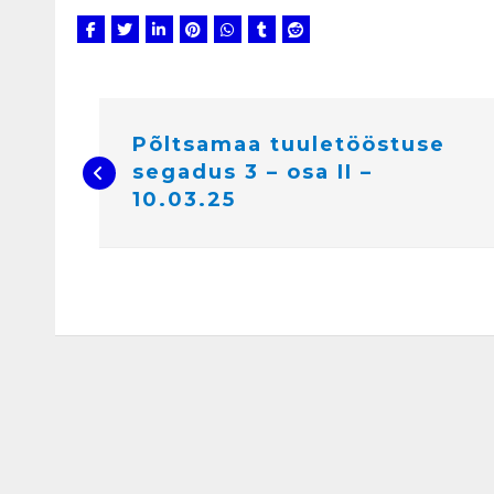
N
a
v
i
Põltsamaa tuuletööstuse
g
e
segadus 3 – osa II –
e
r
10.03.25
i
m
i
n
e