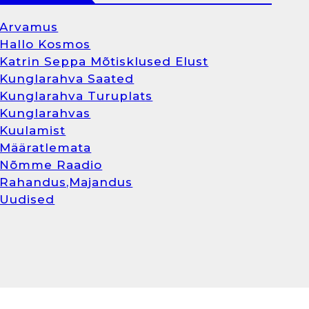
Arvamus
Hallo Kosmos
Katrin Seppa Mõtisklused Elust
Kunglarahva Saated
Kunglarahva Turuplats
Kunglarahvas
Kuulamist
Määratlemata
Nõmme Raadio
Rahandus,Majandus
Uudised