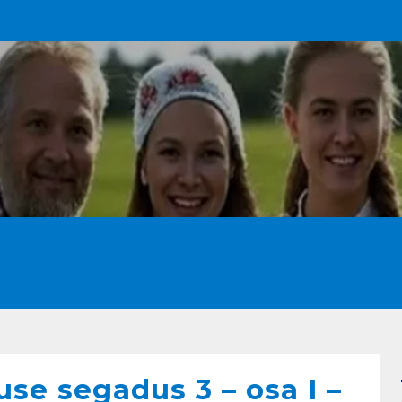
ated
Uudised
Kuulamist
Kalender
se segadus 3 – osa I –