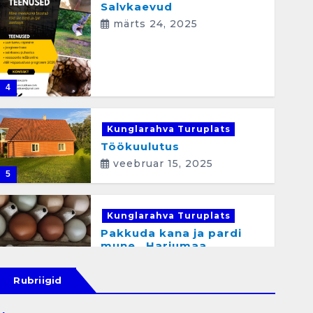
Salvkaevud
märts 24, 2025
4
Kunglarahva Turuplats
Töökuulutus
veebruar 15, 2025
5
Kunglarahva Turuplats
Pakkuda kana ja pardi
mune . Harjumaa
53724423
detsember 5, 2024
Rubriigid
6