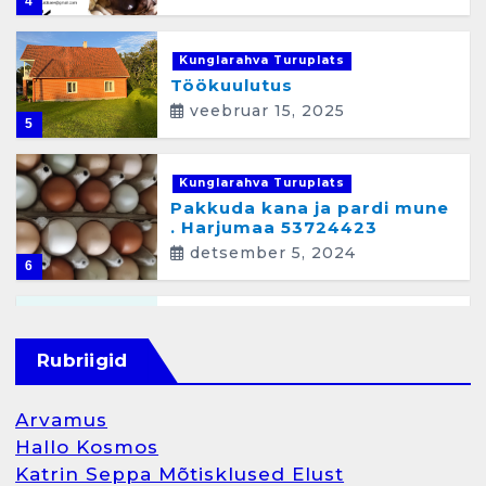
4
Kunglarahva Turuplats
Töökuulutus
veebruar 15, 2025
5
Kunglarahva Turuplats
Pakkuda kana ja pardi mune
. Harjumaa 53724423
detsember 5, 2024
6
Kunglarahva Turuplats
Raamatupidamisteenus
Rubriigid
aprill 12, 2025
Arvamus
Hallo Kosmos
Katrin Seppa Mõtisklused Elust
1