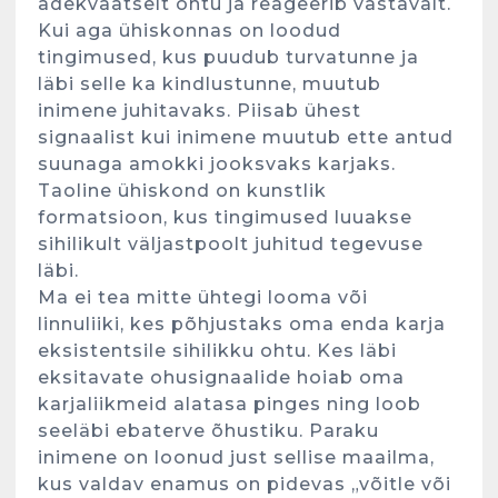
adekvaatselt ohtu ja reageerib vastavalt.
Kui aga ühiskonnas on loodud
tingimused, kus puudub turvatunne ja
läbi selle ka kindlustunne, muutub
inimene juhitavaks. Piisab ühest
signaalist kui inimene muutub ette antud
suunaga amokki jooksvaks karjaks.
Taoline ühiskond on kunstlik
formatsioon, kus tingimused luuakse
sihilikult väljastpoolt juhitud tegevuse
läbi.
Ma ei tea mitte ühtegi looma või
linnuliiki, kes põhjustaks oma enda karja
eksistentsile sihilikku ohtu. Kes läbi
eksitavate ohusignaalide hoiab oma
karjaliikmeid alatasa pinges ning loob
seeläbi ebaterve õhustiku. Paraku
inimene on loonud just sellise maailma,
kus valdav enamus on pidevas „võitle või