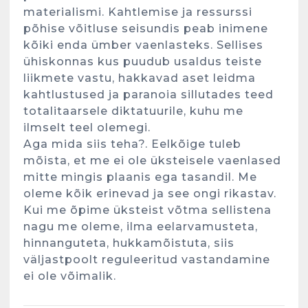
materialismi. Kahtlemise ja ressurssi
põhise võitluse seisundis peab inimene
Kunglarahva Turuplats
kõiki enda ümber vaenlasteks. Sellises
Eestlaste toidu -ja
ühiskonnas kus puudub usaldus teiste
kokkusaamise koht Soomes,
liikmete vastu, hakkavad aset leidma
Espoos
kahtlustused ja paranoia sillutades teed
märts 24, 2025
3
totalitaarsele diktatuurile, kuhu me
ilmselt teel olemegi.
Aga mida siis teha?. Eelkõige tuleb
Kunglarahva Turuplats
Salvkaevud
mõista, et me ei ole üksteisele vaenlased
märts 24, 2025
mitte mingis plaanis ega tasandil. Me
oleme kõik erinevad ja see ongi rikastav.
Kui me õpime üksteist võtma sellistena
nagu me oleme, ilma eelarvamusteta,
hinnanguteta, hukkamõistuta, siis
4
väljastpoolt reguleeritud vastandamine
ei ole võimalik.
Kunglarahva Turuplats
Töökuulutus