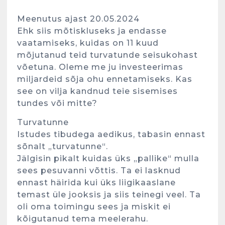
Meenutus ajast 20.05.2024
Ehk siis mõtiskluseks ja endasse
vaatamiseks, kuidas on 11 kuud
mõjutanud teid turvatunde seisukohast
võetuna. Oleme me ju investeerimas
miljardeid sõja ohu ennetamiseks. Kas
see on vilja kandnud teie sisemises
tundes või mitte?
Turvatunne
Istudes tibudega aedikus, tabasin ennast
sõnalt „turvatunne“.
Jälgisin pikalt kuidas üks „pallike“ mulla
sees pesuvanni võttis. Ta ei lasknud
ennast häirida kui üks liigikaaslane
temast üle jooksis ja siis teinegi veel. Ta
oli oma toimingu sees ja miskit ei
kõigutanud tema meelerahu.