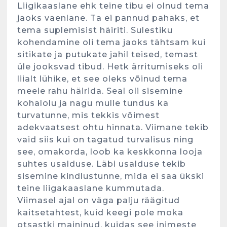
Liigikaaslane ehk teine tibu ei olnud tema
jaoks vaenlane. Ta ei pannud pahaks, et
tema suplemisist häiriti. Sulestiku
kohendamine oli tema jaoks tähtsam kui
sitikate ja putukate jahil teised, temast
üle jooksvad tibud. Hetk ärritumiseks oli
liialt lühike, et see oleks võinud tema
meele rahu häirida. Seal oli sisemine
kohalolu ja nagu mulle tundus ka
turvatunne, mis tekkis võimest
adekvaatsest ohtu hinnata. Viimane tekib
vaid siis kui on tagatud turvalisus ning
see, omakorda, loob ka keskkonna looja
suhtes usalduse. Läbi usalduse tekib
sisemine kindlustunne, mida ei saa ükski
teine liigakaaslane kummutada.
Viimasel ajal on väga palju räägitud
kaitsetahtest, kuid keegi pole moka
otsastki maininud, kuidas see inimeste