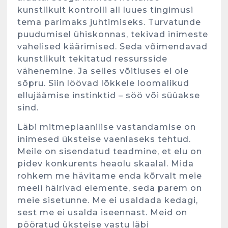
kunstlikult kontrolli all luues tingimusi
tema parimaks juhtimiseks. Turvatunde
puudumisel ühiskonnas, tekivad inimeste
vahelised käärimised. Seda võimendavad
kunstlikult tekitatud ressursside
vähenemine. Ja selles võitluses ei ole
sõpru. Siin löövad lõkkele loomalikud
ellujäämise instinktid – söö või süüakse
sind.
Läbi mitmeplaanilise vastandamise on
inimesed üksteise vaenlaseks tehtud.
Meile on sisendatud teadmine, et elu on
pidev konkurents heaolu skaalal. Mida
rohkem me hävitame enda kõrvalt meie
meeli häirivad elemente, seda parem on
meie sisetunne. Me ei usaldada kedagi,
sest me ei usalda iseennast. Meid on
pööratud üksteise vastu läbi