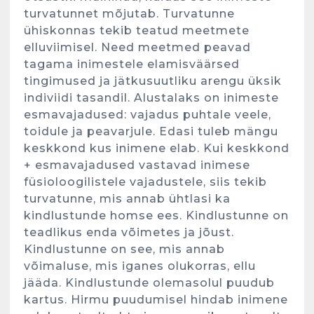
turvatunnet mõjutab. Turvatunne
ühiskonnas tekib teatud meetmete
elluviimisel. Need meetmed peavad
tagama inimestele elamisväärsed
tingimused ja jätkusuutliku arengu üksik
indiviidi tasandil. Alustalaks on inimeste
esmavajadused: vajadus puhtale veele,
toidule ja peavarjule. Edasi tuleb mängu
keskkond kus inimene elab. Kui keskkond
+ esmavajadused vastavad inimese
füsioloogilistele vajadustele, siis tekib
turvatunne, mis annab ühtlasi ka
kindlustunde homse ees. Kindlustunne on
teadlikus enda võimetes ja jõust.
Kindlustunne on see, mis annab
võimaluse, mis iganes olukorras, ellu
jääda. Kindlustunde olemasolul puudub
kartus. Hirmu puudumisel hindab inimene