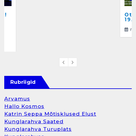
A!
Ots
a
19.
ma
4
Rubriigid
Arvamus
Hallo Kosmos
Katrin Seppa Mõtisklused Elust
Kunglarahva Saated
Kunglarahva Turuplats