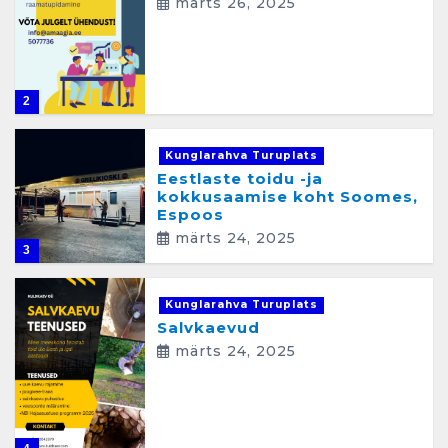
märts 26, 2025
m
i
n
2
e
Kunglarahva Turuplats
Eestlaste toidu -ja
kokkusaamise koht Soomes,
Espoos
märts 24, 2025
3
Kunglarahva Turuplats
Salvkaevud
märts 24, 2025