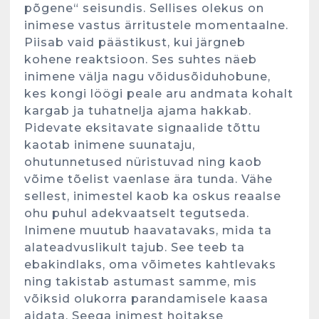
põgene“ seisundis. Sellises olekus on
inimese vastus ärritustele momentaalne.
Piisab vaid päästikust, kui järgneb
kohene reaktsioon. Ses suhtes näeb
inimene välja nagu võidusõiduhobune,
kes kongi löögi peale aru andmata kohalt
kargab ja tuhatnelja ajama hakkab.
Pidevate eksitavate signaalide tõttu
kaotab inimene suunataju,
ohutunnetused nüristuvad ning kaob
võime tõelist vaenlase ära tunda. Vähe
sellest, inimestel kaob ka oskus reaalse
ohu puhul adekvaatselt tegutseda.
Inimene muutub haavatavaks, mida ta
alateadvuslikult tajub. See teeb ta
ebakindlaks, oma võimetes kahtlevaks
ning takistab astumast samme, mis
võiksid olukorra parandamisele kaasa
aidata. Seega inimest hoitakse