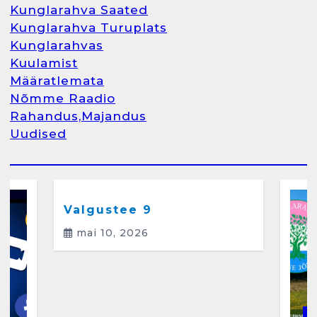
Kunglarahva Saated
Kunglarahva Turuplats
Kunglarahva Turuplats
Kunglarahvas
Raamatupidamine
Kuulamist
märts 26, 2025
Määratlemata
Nõmme Raadio
Rahandus,Majandus
Uudised
2
Arvamus
Kunglarahva Saated
Kunglarahvas
Kuulamist
Kunglarahva Turuplats
Eestlaste toidu -ja
kokkusaamise koht Soomes,
Valgustee 9
Espoos
mai 10, 2026
märts 24, 2025
3
Kunglarahva Turuplats
Salvkaevud
K
märts 24, 2025