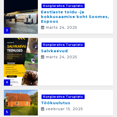
e
Kunglarahva Turuplats
Eestlaste toidu -ja
kokkusaamise koht Soomes,
Espoos
märts 24, 2025
3
Kunglarahva Turuplats
Salvkaevud
märts 24, 2025
4
Kunglarahva Turuplats
Töökuulutus
veebruar 15, 2025
5