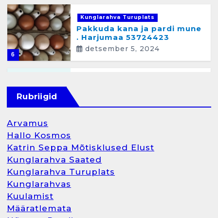
Kunglarahva Turuplats
Pakkuda kana ja pardi mune
. Harjumaa 53724423
detsember 5, 2024
6
Kunglarahva Turuplats
Raamatupidamisteenus
Rubriigid
aprill 12, 2025
Arvamus
Hallo Kosmos
Katrin Seppa Mõtisklused Elust
1
Kunglarahva Saated
Kunglarahva Turuplats
Kunglarahva Turuplats
Kunglarahvas
Raamatupidamine
Kuulamist
märts 26, 2025
Määratlemata