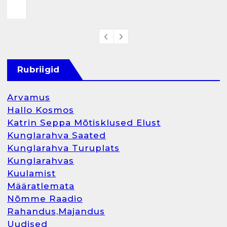
Rubriigid
Arvamus
Hallo Kosmos
Katrin Seppa Mõtisklused Elust
Kunglarahva Saated
Kunglarahva Turuplats
Kunglarahvas
Kuulamist
Määratlemata
Nõmme Raadio
Rahandus,Majandus
Uudised