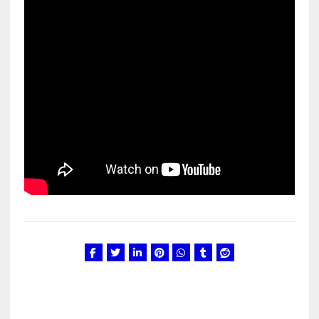
märts 24, 2025
3
Kunglarahva Turuplats
Salvkaevud
märts 24, 2025
4
Kunglarahva Turuplats
Töökuulutus
veebruar 15, 2025
5
Kunglarahva Turuplats
Pakkuda kana ja pardi mune
. Harjumaa 53724423