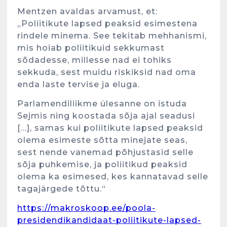
Mentzen avaldas arvamust, et:
„Poliitikute lapsed peaksid esimestena
rindele minema. See tekitab mehhanismi,
mis hoiab poliitikuid sekkumast
sõdadesse, millesse nad ei tohiks
sekkuda, sest muidu riskiksid nad oma
enda laste tervise ja eluga.
Parlamendiliikme ülesanne on istuda
Sejmis ning koostada sõja ajal seadusi
[…], samas kui poliitikute lapsed peaksid
olema esimeste sõtta minejate seas,
sest nende vanemad põhjustasid selle
sõja puhkemise, ja poliitikud peaksid
olema ka esimesed, kes kannatavad selle
tagajärgede tõttu.“
https://makroskoop.ee/poola-
presidendikandidaat-poliitikute-lapsed-
Kunglarahva Turuplats