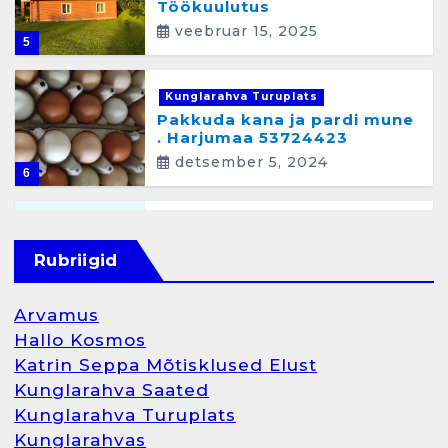
Töökuulutus
veebruar 15, 2025
5
Kunglarahva Turuplats
Pakkuda kana ja pardi mune
. Harjumaa 53724423
detsember 5, 2024
6
Kunglarahva Turuplats
Raamatupidamisteenus
Rubriigid
aprill 12, 2025
Arvamus
Hallo Kosmos
Katrin Seppa Mõtisklused Elust
1
Kunglarahva Saated
Kunglarahva Turuplats
Kunglarahva Turuplats
Kunglarahvas