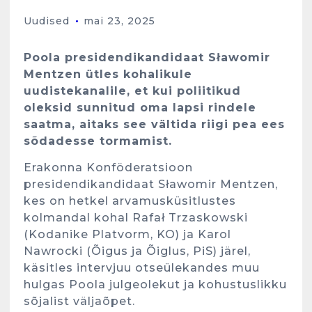
Uudised
mai 23, 2025
Poola presidendikandidaat Sławomir
Mentzen ütles kohalikule
uudistekanalile, et kui poliitikud
oleksid sunnitud oma lapsi rindele
saatma, aitaks see vältida riigi pea ees
sõdadesse tormamist.
Erakonna Konföderatsioon
presidendikandidaat Sławomir Mentzen,
kes on hetkel arvamusküsitlustes
kolmandal kohal Rafał Trzaskowski
(Kodanike Platvorm, KO) ja Karol
Nawrocki (Õigus ja Õiglus, PiS) järel,
käsitles intervjuu otseülekandes muu
hulgas Poola julgeolekut ja kohustuslikku
sõjalist väljaõpet.