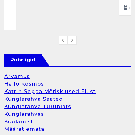
ma
4
Rubriigid
Arvamus
Hallo Kosmos
Katrin Seppa Mõtisklused Elust
Kunglarahva Saated
Kunglarahva Turuplats
Kunglarahvas
Kuulamist
Määratlemata