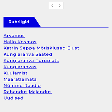
Rubriigid
Arvamus
Hallo Kosmos
Katrin Seppa Mõtisklused Elust
Kunglarahva Saated
Kunglarahva Turuplats
Kunglarahvas
Kuulamist
Määratlemata
Nõmme Raadio
Rahandus,Majandus
Uudised