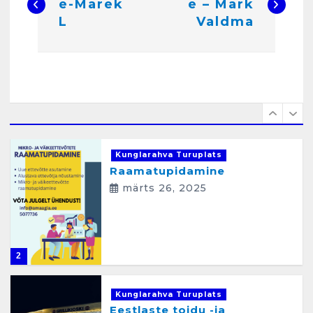
e-Marek
e – Mark
v
Kunglarahva Turuplats
L
Valdma
Raamatupidamisteenus
i
aprill 12, 2025
g
e
e
1
r
Kunglarahva Turuplats
i
Raamatupidamine
m
märts 26, 2025
i
n
e
2
Kunglarahva Turuplats
Eestlaste toidu -ja