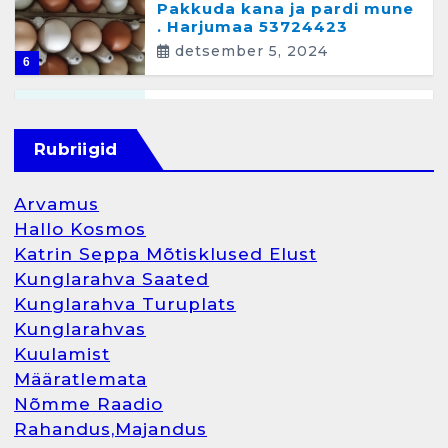
Pakkuda kana ja pardi mune
. Harjumaa 53724423
detsember 5, 2024
6
Kunglarahva Turuplats
Raamatupidamisteenus
Rubriigid
aprill 12, 2025
Arvamus
Hallo Kosmos
Katrin Seppa Mõtisklused Elust
1
Kunglarahva Saated
Kunglarahva Turuplats
Kunglarahva Turuplats
Kunglarahvas
Raamatupidamine
Kuulamist
märts 26, 2025
Määratlemata
Nõmme Raadio
Rahandus,Majandus