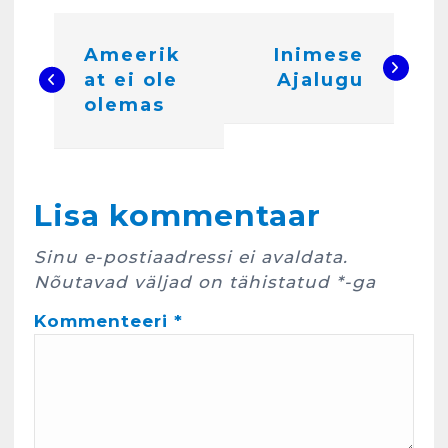
N
Ameerik
Inimese
a
at ei ole
Ajalugu
v
olemas
i
g
Kunglarahva Turuplats
e
Lisa kommentaar
Eestlaste toidu -ja
kokkusaamise koht Soomes,
e
Espoos
Sinu e-postiaadressi ei avaldata.
r
märts 24, 2025
Nõutavad väljad on tähistatud
*
-ga
3
i
Kommenteeri
*
m
Kunglarahva Turuplats
Salvkaevud
i
märts 24, 2025
n