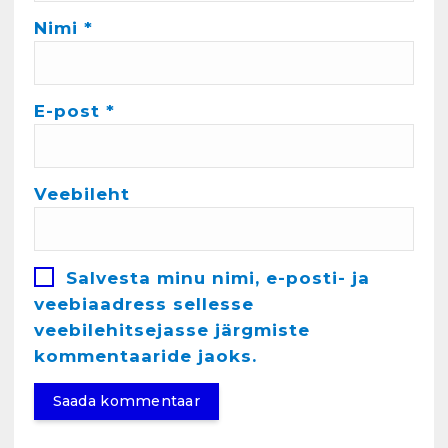
e
Nimi
*
4
Kunglarahva Turuplats
Töökuulutus
E-post
*
veebruar 15, 2025
5
Veebileht
Kunglarahva Turuplats
Pakkuda kana ja pardi mune
. Harjumaa 53724423
detsember 5, 2024
Salvesta minu nimi, e-posti- ja
6
veebiaadress sellesse
veebilehitsejasse järgmiste
Kunglarahva Turuplats
Raamatupidamisteenus
kommentaaride jaoks.
aprill 12, 2025