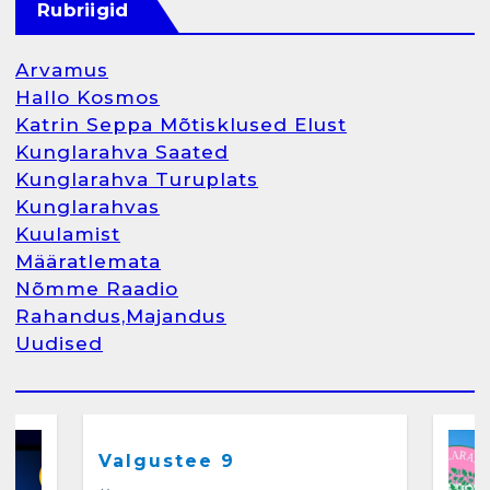
Rubriigid
aprill 12, 2025
Arvamus
Hallo Kosmos
Katrin Seppa Mõtisklused Elust
1
Kunglarahva Saated
Kunglarahva Turuplats
Kunglarahva Turuplats
Kunglarahvas
Raamatupidamine
Kuulamist
märts 26, 2025
Määratlemata
Nõmme Raadio
Rahandus,Majandus
Uudised
2
Arvamus
Kunglarahva Saated
Kunglarahvas
Kuulamist
Kunglarahva Turuplats
Eestlaste toidu -ja
kokkusaamise koht Soomes,
Valgustee 9
Espoos