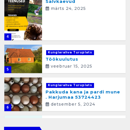
Salvkaevud
märts 24, 2025
4
Kunglarahva Turuplats
Töökuulutus
veebruar 15, 2025
5
Kunglarahva Turuplats
Pakkuda kana ja pardi mune
. Harjumaa 53724423
detsember 5, 2024
6
Kunglarahva Turuplats
Raamatupidamisteenus