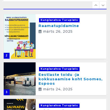
1
Kunglarahva Turuplats
Raamatupidamine
märts 26, 2025
2
Kunglarahva Turuplats
Eestlaste toidu -ja
kokkusaamise koht Soomes,
Espoos
märts 24, 2025
3
Kunglarahva Turuplats