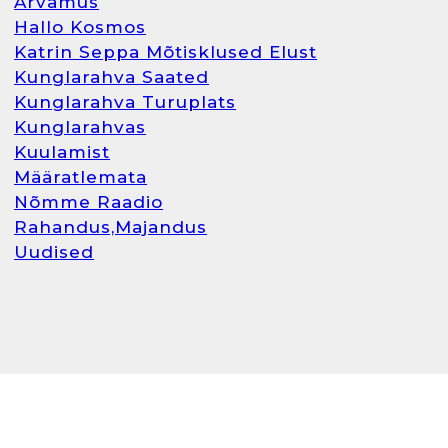
Arvamus
Hallo Kosmos
Katrin Seppa Mõtisklused Elust
Kunglarahva Saated
Kunglarahva Turuplats
Kunglarahvas
Kuulamist
Määratlemata
Nõmme Raadio
Rahandus,Majandus
Uudised