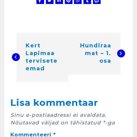
N
Kert
Hundiraa
a
Lapimaa
mat – 1.
v
tervisete
osa
i
emad
g
e
Kunglarahva Turuplats
e
Lisa kommentaar
Eestlaste toidu -ja
kokkusaamise koht Soomes,
r
Espoos
Sinu e-postiaadressi ei avaldata.
märts 24, 2025
i
Nõutavad väljad on tähistatud
*
-ga
3
m
Kommenteeri
*