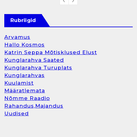
Rubriigid
Arvamus
Hallo Kosmos
Katrin Seppa Mõtisklused Elust
Kunglarahva Saated
Kunglarahva Turuplats
Kunglarahvas
Kuulamist
Määratlemata
Nõmme Raadio
Rahandus,Majandus
Uudised