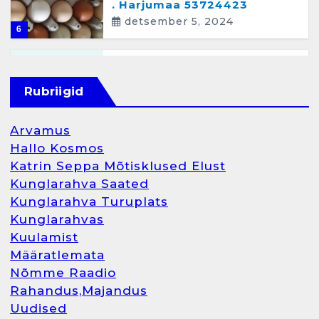
. Harjumaa 53724423
detsember 5, 2024
6
Kunglarahva Turuplats
Raamatupidamisteenus
Rubriigid
aprill 12, 2025
Arvamus
Hallo Kosmos
Katrin Seppa Mõtisklused Elust
1
Kunglarahva Saated
Kunglarahva Turuplats
Kunglarahva Turuplats
Kunglarahvas
Raamatupidamine
Kuulamist
märts 26, 2025
Määratlemata
Nõmme Raadio
Rahandus,Majandus
Uudised
2