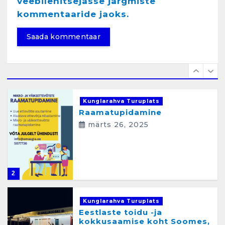
veebilehitsejasse järgmiste
Kunglarahva Turuplats
Raamatupidamisteenus
kommentaaride jaoks.
aprill 12, 2025
1
Kunglarahva Turuplats
Raamatupidamine
märts 26, 2025
2
Kunglarahva Turuplats
Eestlaste toidu -ja
kokkusaamise koht Soomes,