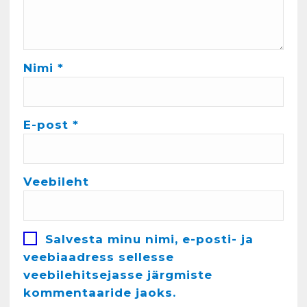
märts 24, 2025
Nimi
*
4
Kunglarahva Turuplats
Töökuulutus
E-post
*
veebruar 15, 2025
5
Veebileht
Kunglarahva Turuplats
Pakkuda kana ja pardi mune
. Harjumaa 53724423
detsember 5, 2024
Salvesta minu nimi, e-posti- ja
6
veebiaadress sellesse
veebilehitsejasse järgmiste
Kunglarahva Turuplats
Raamatupidamisteenus
kommentaaride jaoks.