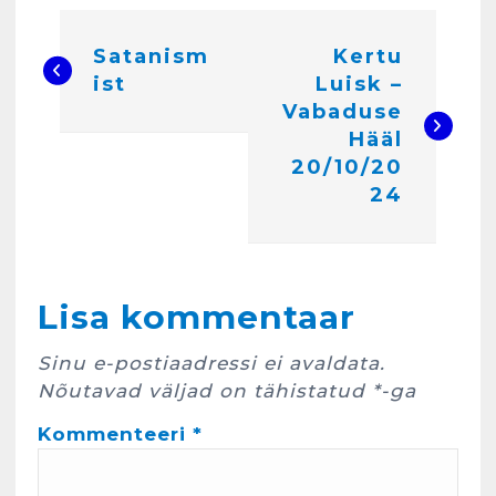
N
Satanism
Kertu
a
ist
Luisk –
v
Vabaduse
i
Hääl
20/10/20
g
24
e
e
r
Kunglarahva Turuplats
Lisa kommentaar
Eestlaste toidu -ja
i
kokkusaamise koht Soomes,
Espoos
Sinu e-postiaadressi ei avaldata.
m
märts 24, 2025
Nõutavad väljad on tähistatud
*
-ga
3
i
Kommenteeri
*
n
Kunglarahva Turuplats
Salvkaevud
e