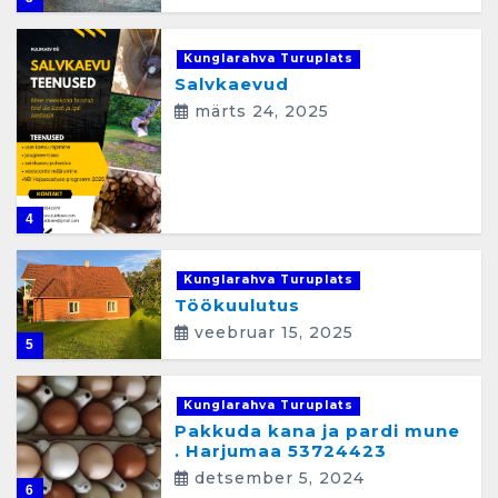
Kunglarahva Turuplats
Salvkaevud
märts 24, 2025
4
Kunglarahva Turuplats
Töökuulutus
veebruar 15, 2025
5
Kunglarahva Turuplats
Pakkuda kana ja pardi mune
. Harjumaa 53724423
detsember 5, 2024
6