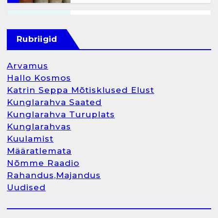
Kunglarahva Turuplats
Raamatupidamisteenus
Rubriigid
aprill 12, 2025
Arvamus
Hallo Kosmos
Katrin Seppa Mõtisklused Elust
1
Kunglarahva Saated
Kunglarahva Turuplats
Kunglarahva Turuplats
Kunglarahvas
Raamatupidamine
Kuulamist
märts 26, 2025
Määratlemata
Nõmme Raadio
Rahandus,Majandus
Uudised
2
Arvamus
Kunglarahva Saated
Kunglarahvas
Kuulamist
Kunglarahva Turuplats