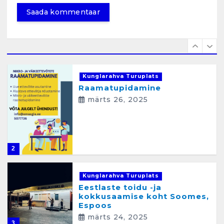
aprill 12, 2025
1
Kunglarahva Turuplats
Raamatupidamine
märts 26, 2025
2
Kunglarahva Turuplats
Eestlaste toidu -ja
kokkusaamise koht Soomes,
Espoos
märts 24, 2025
3