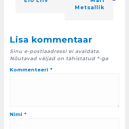
Elo Liiv
Mari
i
Metsallik
g
e
Kunglarahva Turuplats
e
Lisa kommentaar
Eestlaste toidu -ja
kokkusaamise koht Soomes,
r
Espoos
Sinu e-postiaadressi ei avaldata.
märts 24, 2025
i
Nõutavad väljad on tähistatud
*
-ga
3
m
Kommenteeri
*
Kunglarahva Turuplats
i
Salvkaevud
n
märts 24, 2025
e
Nimi
*
4