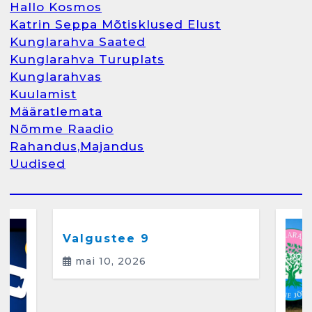
Hallo Kosmos
Katrin Seppa Mõtisklused Elust
1
Kunglarahva Saated
Kunglarahva Turuplats
Kunglarahva Turuplats
Kunglarahvas
Raamatupidamine
Kuulamist
märts 26, 2025
Määratlemata
Nõmme Raadio
Rahandus,Majandus
Uudised
2
Arvamus
Kunglarahva Saated
Kunglarahvas
Kuulamist
Kunglarahva Turuplats
Eestlaste toidu -ja
kokkusaamise koht Soomes,
Valgustee 9
Espoos
mai 10, 2026
märts 24, 2025
3
Kunglarahva Turuplats