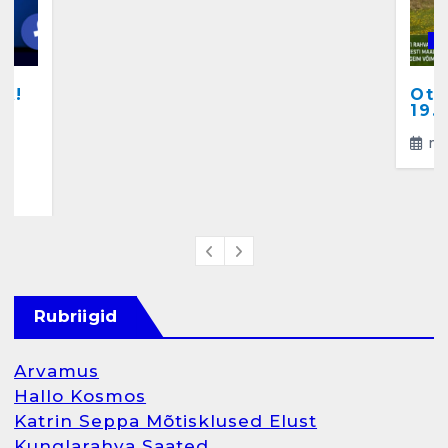
Salvkaevud
K
märts 24, 2025
A!
Ots
a
19.
ma
4
Rubriigid
Arvamus
Hallo Kosmos
Katrin Seppa Mõtisklused Elust
Kunglarahva Saated