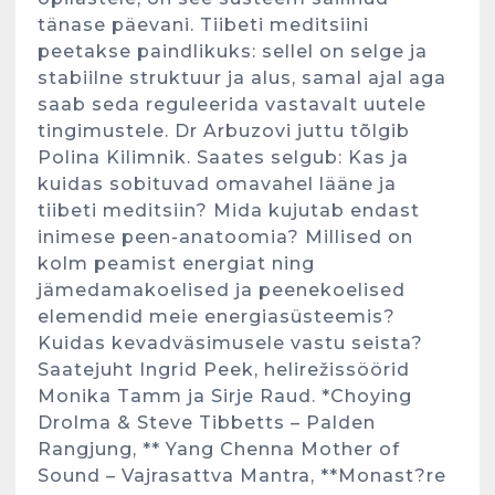
tänase päevani. Tiibeti meditsiini
peetakse paindlikuks: sellel on selge ja
stabiilne struktuur ja alus, samal ajal aga
saab seda reguleerida vastavalt uutele
tingimustele. Dr Arbuzovi juttu tõlgib
Polina Kilimnik. Saates selgub: Kas ja
kuidas sobituvad omavahel lääne ja
tiibeti meditsiin? Mida kujutab endast
inimese peen-anatoomia? Millised on
kolm peamist energiat ning
jämedamakoelised ja peenekoelised
elemendid meie energiasüsteemis?
Kuidas kevadväsimusele vastu seista?
Saatejuht Ingrid Peek, helirežissöörid
Monika Tamm ja Sirje Raud. *Choying
Drolma & Steve Tibbetts – Palden
Rangjung, ** Yang Chenna Mother of
Sound – Vajrasattva Mantra, **Monast?re