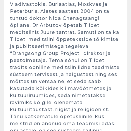
Vladivastokis, Buriaatias, Moskvas ja
Peterburis. Alates aastast 2004 on ta
tuntud doktor Nida Chenagtsangi
õpilane. Dr Arbuzov õpetab Tiibeti
meditsiinis Juure tantrat. Samuti on ta ka
Tiibeti meditsiini õppetekstide tõlkimise
ja publitseerimisega tegeleva
“Drangsong Group Project” direktor ja
peatoimetaja. Tema sõnul on Tiibeti
traditsiooniline meditsiin iidne teadmiste
süsteem tervisest ja haigustest ning ses
mõttes universaalne, et seda saab
kasutada kõikides kliimavöötmetes ja
kultuuriruumides, seda nimetatakse
ravimiks kõigile, olenemata
kultuuritaustast, riigist ja religioonist.
Tänu katkematule õpetusliinile, kus
meistrid on andnud oma teadmisi edasi
õpilastele, on see süsteem säilinud