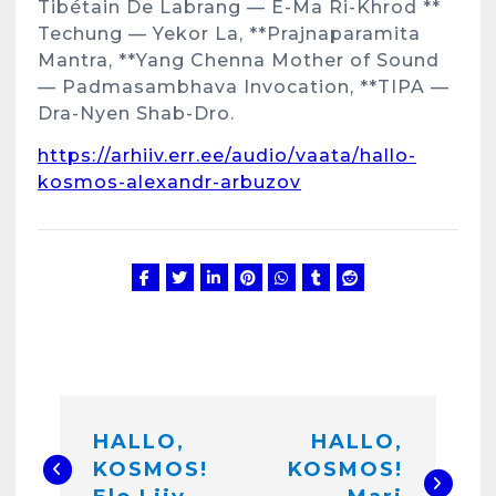
Tibétain De Labrang — E-Ma Ri-Khrod **
Techung — Yekor La, **Prajnaparamita
Mantra, **Yang Chenna Mother of Sound
— Padmasambhava Invocation, **TIPA —
Dra-Nyen Shab-Dro.
https://arhiiv.err.ee/audio/vaata/hallo-
kosmos-alexandr-arbuzov
N
HALLO,
HALLO,
a
KOSMOS!
KOSMOS!
v