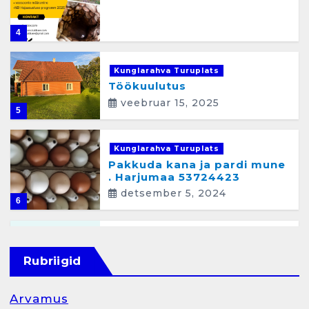
4
Kunglarahva Turuplats
Töökuulutus
veebruar 15, 2025
5
Kunglarahva Turuplats
Pakkuda kana ja pardi mune
. Harjumaa 53724423
detsember 5, 2024
6
Kunglarahva Turuplats
Raamatupidamisteenus
Rubriigid
aprill 12, 2025
Arvamus