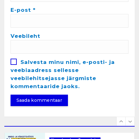
Kunglarahva Turuplats
Töökuulutus
E-post
*
veebruar 15, 2025
5
Veebileht
Kunglarahva Turuplats
Pakkuda kana ja pardi mune
. Harjumaa 53724423
detsember 5, 2024
Salvesta minu nimi, e-posti- ja
6
veebiaadress sellesse
veebilehitsejasse järgmiste
Kunglarahva Turuplats
Raamatupidamisteenus
kommentaaride jaoks.
aprill 12, 2025
1