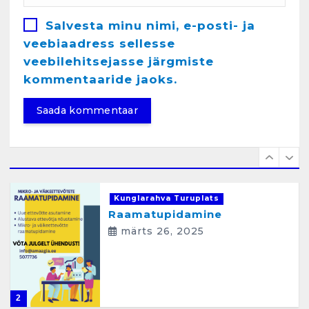
detsember 5, 2024
Salvesta minu nimi, e-posti- ja
6
veebiaadress sellesse
veebilehitsejasse järgmiste
Kunglarahva Turuplats
Raamatupidamisteenus
kommentaaride jaoks.
aprill 12, 2025
1
Kunglarahva Turuplats
Raamatupidamine
märts 26, 2025
2