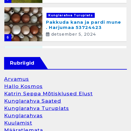
Kunglarahva Turuplats
Pakkuda kana ja pardi mune
. Harjumaa 53724423
detsember 5, 2024
6
Kunglarahva Turuplats
Raamatupidamisteenus
Rubriigid
aprill 12, 2025
Arvamus
Hallo Kosmos
Katrin Seppa Mõtisklused Elust
1
Kunglarahva Saated
Kunglarahva Turuplats
Kunglarahva Turuplats
Kunglarahvas
Raamatupidamine
Kuulamist
märts 26, 2025
Määratlemata