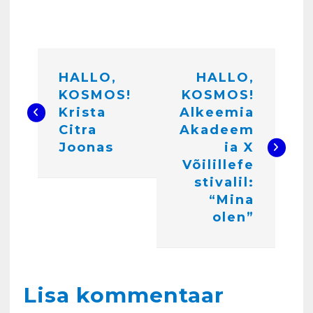
N
HALLO,
HALLO,
a
KOSMOS!
KOSMOS!
v
Krista
Alkeemia
i
Citra
Akadeem
Joonas
ia X
g
Võilillefe
e
stivalil:
“Mina
e
olen”
r
i
m
Kunglarahva Turuplats
Lisa kommentaar
Eestlaste toidu -ja
i
kokkusaamise koht Soomes,