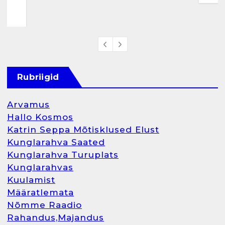
Rubriigid
Arvamus
Hallo Kosmos
Katrin Seppa Mõtisklused Elust
Kunglarahva Saated
Kunglarahva Turuplats
Kunglarahvas
Kuulamist
Määratlemata
Nõmme Raadio
Rahandus,Majandus