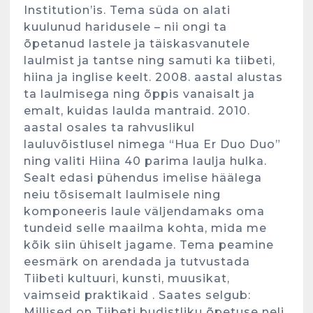
Institution’is. Tema süda on alati
kuulunud haridusele – nii ongi ta
õpetanud lastele ja täiskasvanutele
laulmist ja tantse ning samuti ka tiibeti,
hiina ja inglise keelt. 2008. aastal alustas
ta laulmisega ning õppis vanaisalt ja
emalt, kuidas laulda mantraid. 2010.
aastal osales ta rahvuslikul
lauluvõistlusel nimega “Hua Er Duo Duo”
ning valiti Hiina 40 parima laulja hulka.
Sealt edasi pühendus imelise häälega
neiu tõsisemalt laulmisele ning
komponeeris laule väljendamaks oma
tundeid selle maailma kohta, mida me
kõik siin ühiselt jagame. Tema peamine
eesmärk on arendada ja tutvustada
Tiibeti kultuuri, kunsti, muusikat,
vaimseid praktikaid . Saates selgub:
Millised on Tiibeti budistliku õpetuse neli