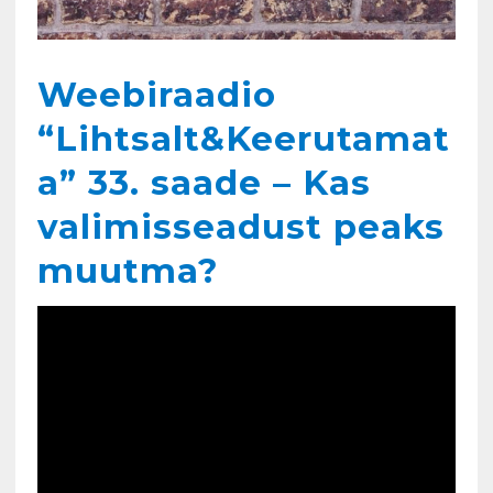
Weebiraadio
“Lihtsalt&Keerutamat
a” 33. saade – Kas
valimisseadust peaks
muutma?