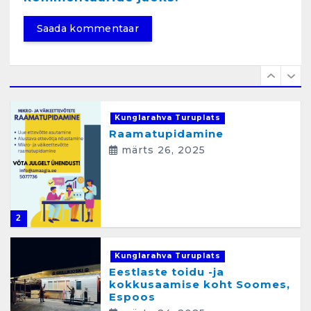
aprill 12, 2025
1
Kunglarahva Turuplats
Raamatupidamine
märts 26, 2025
2
Kunglarahva Turuplats
Eestlaste toidu -ja
kokkusaamise koht Soomes,
Espoos