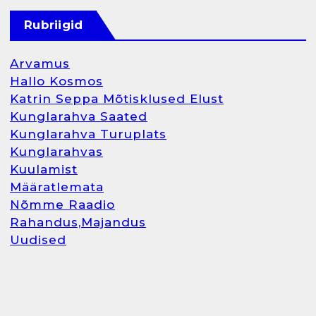
Rubriigid
Arvamus
Hallo Kosmos
Katrin Seppa Mõtisklused Elust
Kunglarahva Saated
Kunglarahva Turuplats
Kunglarahvas
Kuulamist
Määratlemata
Nõmme Raadio
Rahandus,Majandus
Uudised