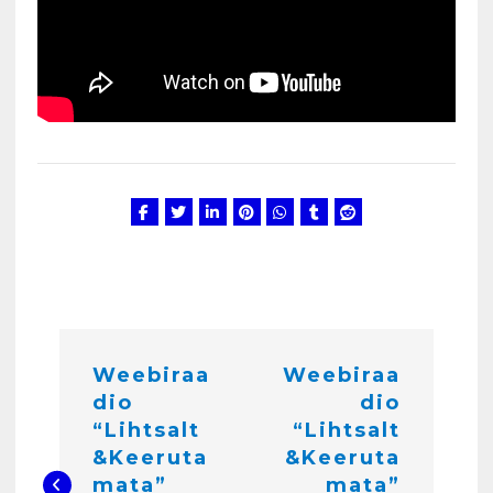
N
Weebiraa
Weebiraa
a
dio
dio
v
“Lihtsalt
“Lihtsalt
i
&Keeruta
&Keeruta
mata”
mata”