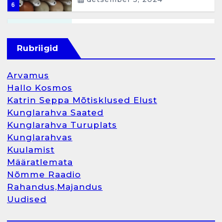
6
Kunglarahva Turuplats
Raamatupidamisteenus
Rubriigid
aprill 12, 2025
Arvamus
Hallo Kosmos
Katrin Seppa Mõtisklused Elust
1
Kunglarahva Saated
Kunglarahva Turuplats
Kunglarahva Turuplats
Kunglarahvas
Raamatupidamine
Kuulamist
märts 26, 2025
Määratlemata
Nõmme Raadio
Rahandus,Majandus
Uudised
2
Arvamus
Kunglarahva Saated