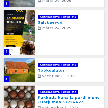
märts 24, 2025
3
Kunglarahva Turuplats
Salvkaevud
märts 24, 2025
4
Kunglarahva Turuplats
Töökuulutus
veebruar 15, 2025
5
Kunglarahva Turuplats
Pakkuda kana ja pardi mune
. Harjumaa 53724423
detsember 5, 2024