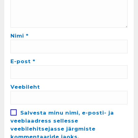
märts 24, 2025
Nimi
*
4
Kunglarahva Turuplats
Töökuulutus
E-post
*
veebruar 15, 2025
5
Veebileht
Kunglarahva Turuplats
Pakkuda kana ja pardi mune
. Harjumaa 53724423
detsember 5, 2024
Salvesta minu nimi, e-posti- ja
6
veebiaadress sellesse
veebilehitsejasse järgmiste
Kunglarahva Turuplats
Raamatupidamisteenus
kommentaaride jaoks.