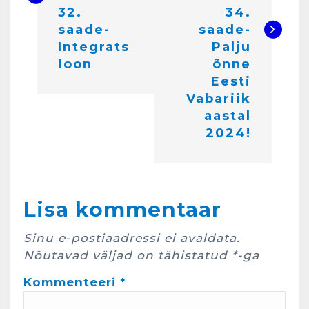
g
32.
34.
e
saade-
saade-
Integrats
Palju
e
ioon
õnne
r
Eesti
i
Vabariik
aastal
m
2024!
i
n
e
Kunglarahva Turuplats
Lisa kommentaar
Eestlaste toidu -ja
kokkusaamise koht Soomes,
Espoos
Sinu e-postiaadressi ei avaldata.
märts 24, 2025
Nõutavad väljad on tähistatud
*
-ga
3
Kommenteeri
*
Kunglarahva Turuplats
Salvkaevud