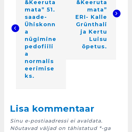
i
&Keeruta
&Keeruta
mata” 51.
mata”
g
saade-
ERI- Kalle
e
Ühiskonn
Grünthali
a
ja Kertu
e
nügimine
Luisu
r
pedofiili
õpetus.
i
a
normalis
m
eerimise
i
ks.
n
e
Kunglarahva Turuplats
Lisa kommentaar
Eestlaste toidu -ja
kokkusaamise koht Soomes,
Espoos
Sinu e-postiaadressi ei avaldata.
märts 24, 2025
Nõutavad väljad on tähistatud
*
-ga
3