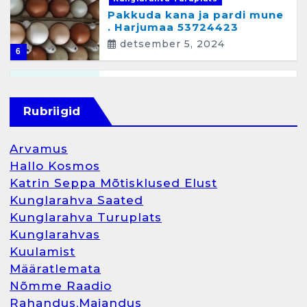
Pakkuda kana ja pardi mune
. Harjumaa 53724423
detsember 5, 2024
6
Kunglarahva Turuplats
Raamatupidamisteenus
Rubriigid
aprill 12, 2025
Arvamus
Hallo Kosmos
Katrin Seppa Mõtisklused Elust
1
Kunglarahva Saated
Kunglarahva Turuplats
Kunglarahva Turuplats
Kunglarahvas
Raamatupidamine
Kuulamist
märts 26, 2025
Määratlemata
Nõmme Raadio
Rahandus,Majandus