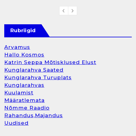
Rubriigid
Arvamus
Hallo Kosmos
Katrin Seppa Mõtisklused Elust
Kunglarahva Saated
Kunglarahva Turuplats
Kunglarahvas
Kuulamist
Määratlemata
Nõmme Raadio
Rahandus,Majandus
Uudised