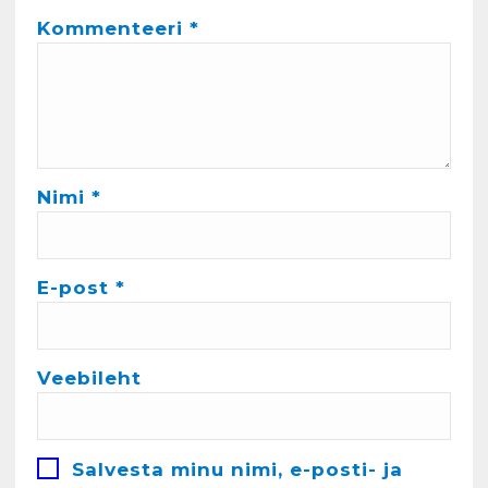
Kommenteeri
*
Kunglarahva Turuplats
Salvkaevud
märts 24, 2025
Nimi
*
4
Kunglarahva Turuplats
Töökuulutus
E-post
*
veebruar 15, 2025
5
Veebileht
Kunglarahva Turuplats
Pakkuda kana ja pardi mune
. Harjumaa 53724423
detsember 5, 2024
Salvesta minu nimi, e-posti- ja
6