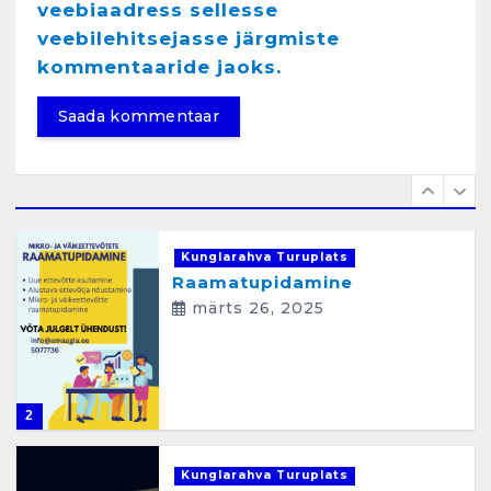
veebiaadress sellesse
veebilehitsejasse järgmiste
Kunglarahva Turuplats
Raamatupidamisteenus
kommentaaride jaoks.
aprill 12, 2025
1
Kunglarahva Turuplats
Raamatupidamine
märts 26, 2025
2
Kunglarahva Turuplats