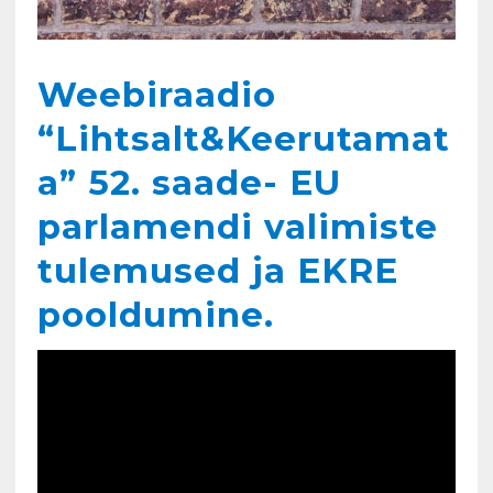
Weebiraadio
“Lihtsalt&Keerutamat
a” 52. saade- EU
parlamendi valimiste
tulemused ja EKRE
pooldumine.