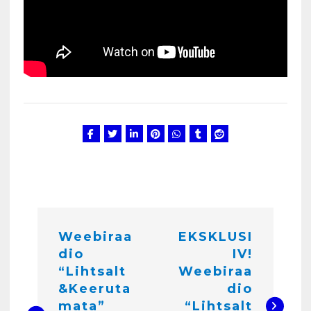
N
Weebiraa
EKSKLUSI
a
dio
IV!
v
“Lihtsalt
Weebiraa
i
&Keeruta
dio
mata”
“Lihtsalt