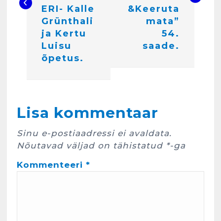
g
ERI- Kalle
&Keeruta
e
Grünthali
mata”
ja Kertu
54.
e
Luisu
saade.
r
õpetus.
i
m
Kunglarahva Turuplats
i
Lisa kommentaar
Eestlaste toidu -ja
kokkusaamise koht Soomes,
n
Espoos
Sinu e-postiaadressi ei avaldata.
e
märts 24, 2025
Nõutavad väljad on tähistatud
*
-ga
3
Kommenteeri
*
Kunglarahva Turuplats
Salvkaevud
märts 24, 2025