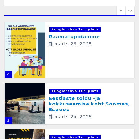
1
Kunglarahva Turuplats
Raamatupidamine
märts 26, 2025
2
Kunglarahva Turuplats
Eestlaste toidu -ja
kokkusaamise koht Soomes,
Espoos
märts 24, 2025
3
Kunglarahva Turuplats