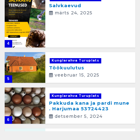
Salvkaevud
märts 24, 2025
4
Kunglarahva Turuplats
Töökuulutus
veebruar 15, 2025
5
Kunglarahva Turuplats
Pakkuda kana ja pardi mune
. Harjumaa 53724423
detsember 5, 2024
6
Kunglarahva Turuplats