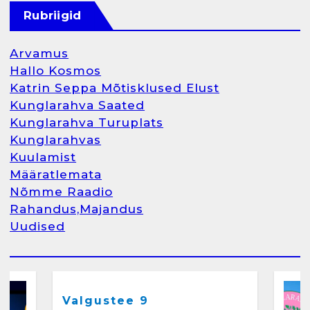
Raamatupidamisteenus
Rubriigid
aprill 12, 2025
Arvamus
Hallo Kosmos
Katrin Seppa Mõtisklused Elust
1
Kunglarahva Saated
Kunglarahva Turuplats
Kunglarahva Turuplats
Kunglarahvas
Raamatupidamine
Kuulamist
märts 26, 2025
Määratlemata
Nõmme Raadio
Rahandus,Majandus
Uudised
2
Arvamus
Kunglarahva Saated
Kunglarahvas
Kuulamist
Kunglarahva Turuplats
Eestlaste toidu -ja
kokkusaamise koht Soomes,
Valgustee 9
Espoos