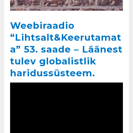
Weebiraadio
“Lihtsalt&Keerutamat
a” 53. saade – Läänest
tulev globalistlik
haridussüsteem.