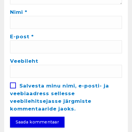
Nimi
*
4
Kunglarahva Turuplats
Töökuulutus
E-post
*
veebruar 15, 2025
5
Veebileht
Kunglarahva Turuplats
Pakkuda kana ja pardi mune
. Harjumaa 53724423
detsember 5, 2024
Salvesta minu nimi, e-posti- ja
6
veebiaadress sellesse
veebilehitsejasse järgmiste
Kunglarahva Turuplats
Raamatupidamisteenus
kommentaaride jaoks.
aprill 12, 2025