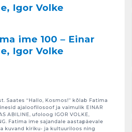
e, Igor Volke
a ime 100 – Einar
e, Igor Volke
st. Saates “Hallo, Kosmos!” kõlab Fatima
inesid ajaloofilosoof ja vaimulik EINAR
MAS ABILINE, ufoloog IGOR VOLKE,
ING. Fatima ime sajandale aastapäevale
 kuvand kiriku- ja kultuuriloos ning