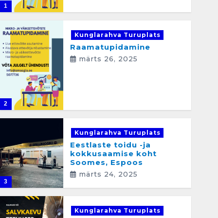
1
Kunglarahva Turuplats
Raamatupidamine
märts 26, 2025
2
Kunglarahva Turuplats
Eestlaste toidu -ja
kokkusaamise koht
Soomes, Espoos
märts 24, 2025
3
Kunglarahva Turuplats