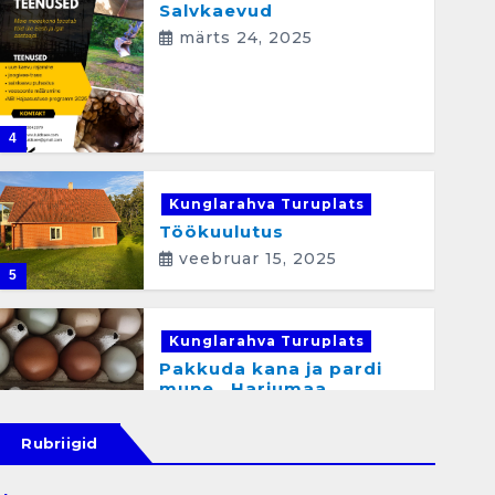
Salvkaevud
märts 24, 2025
4
Kunglarahva Turuplats
Töökuulutus
veebruar 15, 2025
5
Kunglarahva Turuplats
Pakkuda kana ja pardi
mune . Harjumaa
53724423
detsember 5, 2024
Rubriigid
6