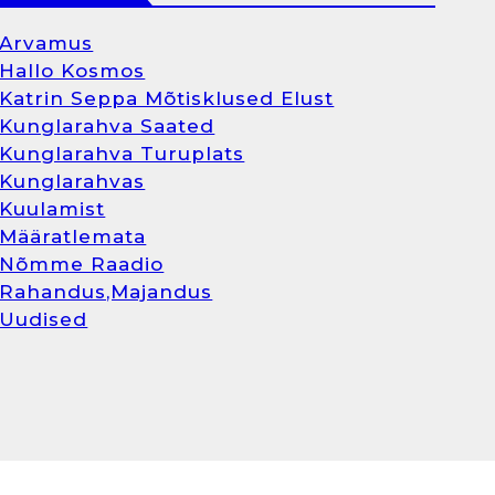
Arvamus
Hallo Kosmos
Katrin Seppa Mõtisklused Elust
Kunglarahva Saated
Kunglarahva Turuplats
Kunglarahvas
Kuulamist
Määratlemata
Nõmme Raadio
Rahandus,Majandus
Uudised