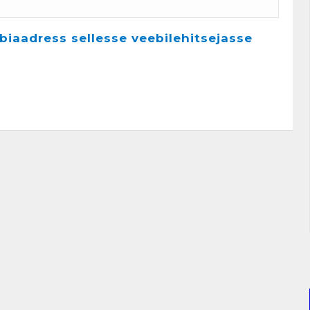
ebiaadress sellesse veebilehitsejasse
Kunglarahvas
Uudised
IGAÜKS SAAB
HAKKAMA! Vaata
kuidas kiirelt ja
lihtsalt pikkadest
videotest lühiklippe
luua!
veebruar 9, 2025