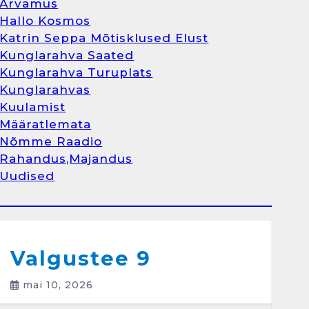
Arvamus
Kunglarahva Turuplats
Hallo Kosmos
Raamatupidamisteenus
Katrin Seppa Mõtisklused Elust
aprill 12, 2025
Kunglarahva Saated
Kunglarahva Turuplats
Kunglarahvas
Kuulamist
1
Määratlemata
Nõmme Raadio
Kunglarahva Turuplats
Rahandus,Majandus
Raamatupidamine
Uudised
märts 26, 2025
Arvamus
Kunglarahva Saated
Kunglarahvas
Kuulamist
2
Valgustee 9
mai 10, 2026
Kunglarahva Turuplats
Eestlaste toidu -ja