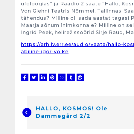
ufoloogias” ja Raadio 2 saate “Hallo, Kos
Von Glehni Teatris Nõmmel, Tallinnas. Sa
tähendus? Milline oli sada aastat tagasi 
Maarja sõnum inimkonnale? Milline on se
Ingrid Peek, helirežissöörid Sirje Raud, M
https://arhiiv.err.ee/audio/vaata/hallo-
abiline-igor-volke
N
a
v
i
HALLO, KOSMOS! Ole
g
e
Dammegård 2/2
e
r
i
m
i
n