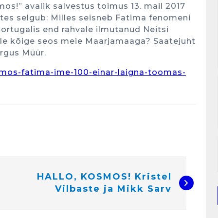
mos!” avalik salvestus toimus 13. mail 2017
ates selgub: Milles seisneb Fatima fenomeni
Portugalis end rahvale ilmutanud Neitsi
lle kõige seos meie Maarjamaaga? Saatejuht
argus Müür.
kosmos-fatima-ime-100-einar-laigna-toomas-
HALLO, KOSMOS! Kristel
Vilbaste ja Mikk Sarv