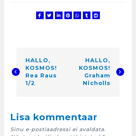
N
HALLO,
HALLO,
a
KOSMOS!
KOSMOS!
v
Rea Raus
Graham
i
1/2
Nicholls
g
e
Kunglarahva Turuplats
e
Lisa kommentaar
Eestlaste toidu -ja
kokkusaamise koht Soomes,
r
Espoos
Sinu e-postiaadressi ei avaldata.
märts 24, 2025