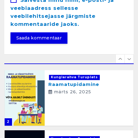
veebiaadress sellesse
veebilehitsejasse järgmiste
Kunglarahva Turuplats
Raamatupidamisteenus
kommentaaride jaoks.
aprill 12, 2025
1
Kunglarahva Turuplats
Raamatupidamine
märts 26, 2025
2