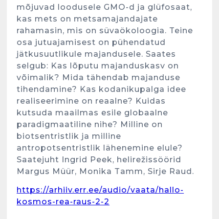
mõjuvad loodusele GMO-d ja glüfosaat,
kas mets on metsamajandajate
rahamasin, mis on süvaökoloogia. Teine
osa jutuajamisest on pühendatud
jätkusuutlikule majandusele. Saates
selgub: Kas lõputu majanduskasv on
võimalik? Mida tähendab majanduse
tihendamine? Kas kodanikupalga idee
realiseerimine on reaalne? Kuidas
kutsuda maailmas esile globaalne
paradigmaatiline nihe? Milline on
biotsentristlik ja milline
antropotsentristlik lähenemine elule?
Saatejuht Ingrid Peek, helirežissöörid
Margus Müür, Monika Tamm, Sirje Raud.
https://arhiiv.err.ee/audio/vaata/hallo-
kosmos-rea-raus-2-2