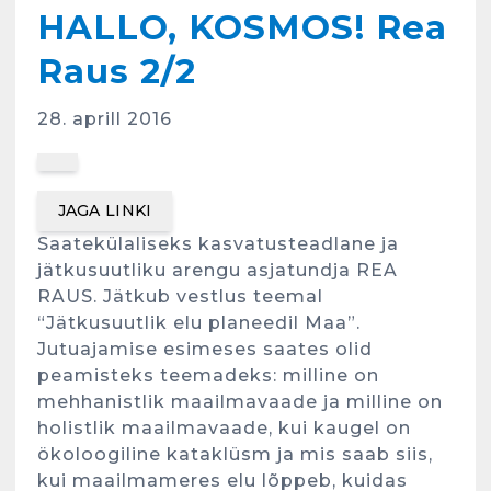
HALLO, KOSMOS! Rea
Raus 2/2
28. aprill 2016
JAGA LINKI
Saatekülaliseks kasvatusteadlane ja
jätkusuutliku arengu asjatundja REA
RAUS. Jätkub vestlus teemal
“Jätkusuutlik elu planeedil Maa”.
Jutuajamise esimeses saates olid
peamisteks teemadeks: milline on
mehhanistlik maailmavaade ja milline on
holistlik maailmavaade, kui kaugel on
ökoloogiline kataklüsm ja mis saab siis,
kui maailmameres elu lõppeb, kuidas