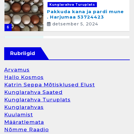
Kunglarahva Turuplats
Pakkuda kana ja pardi mune
. Harjumaa 53724423
detsember 5, 2024
6
Kunglarahva Turuplats
Raamatupidamisteenus
Rubriigid
aprill 12, 2025
Arvamus
Hallo Kosmos
Katrin Seppa Mõtisklused Elust
1
Kunglarahva Saated
Kunglarahva Turuplats
Kunglarahva Turuplats
Kunglarahvas
Raamatupidamine
Kuulamist
märts 26, 2025
Määratlemata
Nõmme Raadio