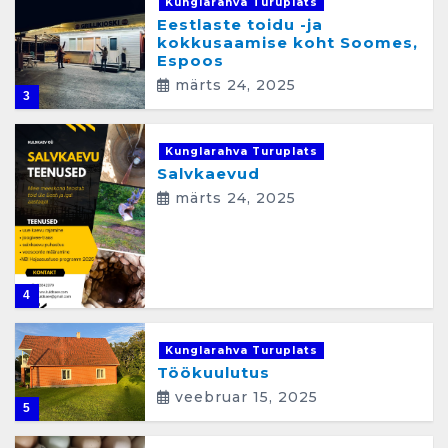
Kunglarahva Turuplats
Eestlaste toidu -ja
kokkusaamise koht Soomes,
Espoos
märts 24, 2025
3
Kunglarahva Turuplats
Salvkaevud
märts 24, 2025
4
Kunglarahva Turuplats
Töökuulutus
veebruar 15, 2025
5