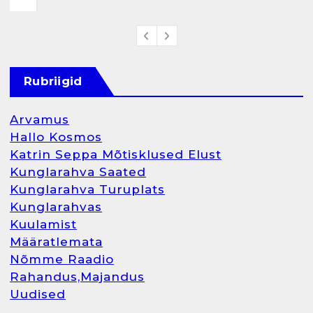
Rubriigid
Arvamus
Hallo Kosmos
Katrin Seppa Mõtisklused Elust
Kunglarahva Saated
Kunglarahva Turuplats
Kunglarahvas
Kuulamist
Määratlemata
Nõmme Raadio
Rahandus,Majandus
Uudised