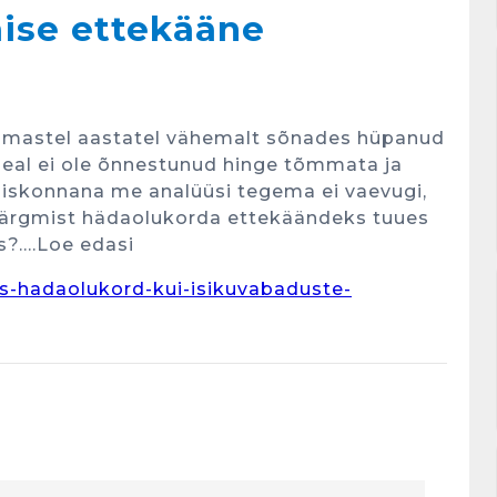
mise ettekääne
viimastel aastatel vähemalt sõnades hüpanud
hepeal ei ole õnnestunud hinge tõmmata ja
ühiskonnana me analüüsi tegema ei vaevugi,
m järgmist hädaolukorda ettekäändeks tuues
s?….Loe edasi
s-hadaolukord-kui-isikuvabaduste-