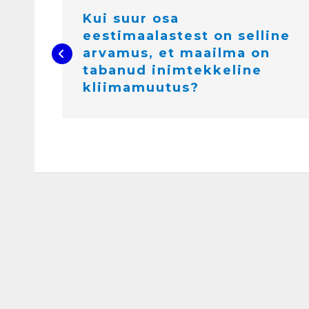
a
v
i
Kui suur osa
g
e
eestimaalastest on selline
e
r
arvamus, et maailma on
i
m
tabanud inimtekkeline
i
n
e
kliimamuutus?