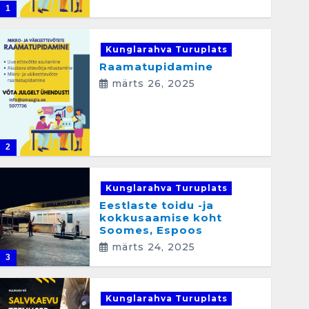
1
Kunglarahva Turuplats
Raamatupidamine
märts 26, 2025
2
Kunglarahva Turuplats
Eestlaste toidu -ja
kokkusaamise koht
Soomes, Espoos
märts 24, 2025
3
Kunglarahva Turuplats