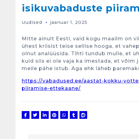
isikuvabaduste piira
Uudised
jaanuar 1, 2025
Mitte ainult Eesti, vaid kogu maailm on 
ühest kriisist teise sellise hooga, et va
olnut analüüsida. Tihti tundub mulle, et 
kuid siis ei ole vaja ka imestada, et või
meile pähe istub. Aga ehk läheb paremak
https://vabadused.ee/aastat-kokku-votte
piiramise-ettekaane/
N