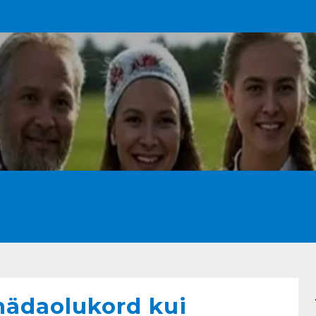
ated
Uudised
Kuulamist
Kalender
hädaolukord kui