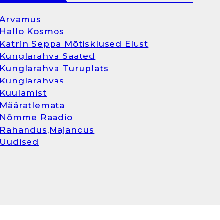
Arvamus
Hallo Kosmos
Katrin Seppa Mõtisklused Elust
Kunglarahva Saated
Kunglarahva Turuplats
Kunglarahvas
Kuulamist
Määratlemata
Nõmme Raadio
Rahandus,Majandus
Uudised