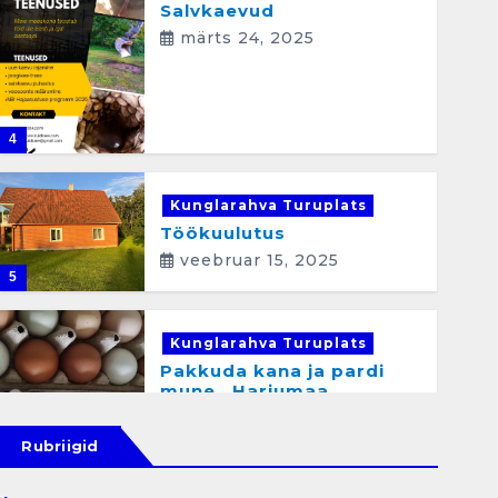
Salvkaevud
märts 24, 2025
4
Kunglarahva Turuplats
Töökuulutus
veebruar 15, 2025
5
Kunglarahva Turuplats
Pakkuda kana ja pardi
mune . Harjumaa
53724423
detsember 5, 2024
Rubriigid
6