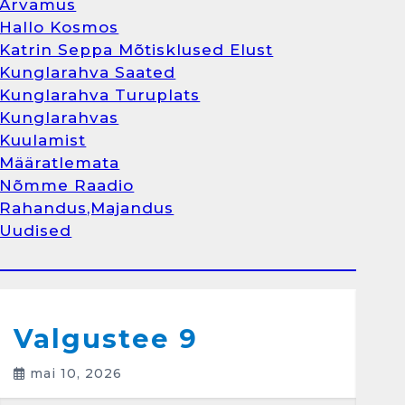
Arvamus
Kunglarahva Turuplats
Hallo Kosmos
Raamatupidamisteenus
Katrin Seppa Mõtisklused Elust
aprill 12, 2025
Kunglarahva Saated
Kunglarahva Turuplats
Kunglarahvas
Kuulamist
1
Määratlemata
Nõmme Raadio
Kunglarahva Turuplats
Rahandus,Majandus
Raamatupidamine
Uudised
märts 26, 2025
Arvamus
Kunglarahva Saated
Kunglarahvas
Kuulamist
2
Valgustee 9
mai 10, 2026
Kunglarahva Turuplats
Eestlaste toidu -ja