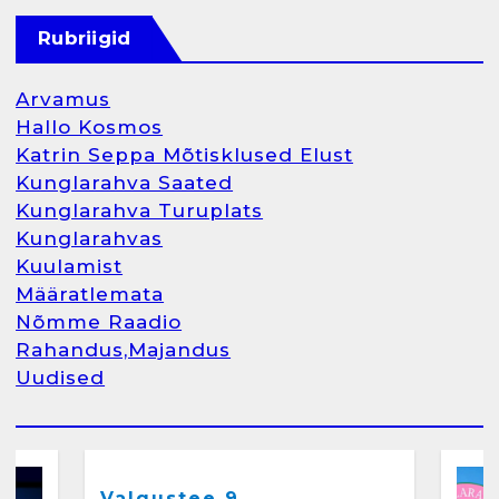
Kunglarahva Turuplats
Raamatupidamisteenus
Rubriigid
aprill 12, 2025
Arvamus
Hallo Kosmos
Katrin Seppa Mõtisklused Elust
1
Kunglarahva Saated
Kunglarahva Turuplats
Kunglarahva Turuplats
Kunglarahvas
Raamatupidamine
Kuulamist
märts 26, 2025
Määratlemata
Nõmme Raadio
Rahandus,Majandus
Uudised
2
Arvamus
Kunglarahva Saated
Kunglarahvas
Kuulamist
Kunglarahva Turuplats
Eestlaste toidu -ja
kokkusaamise koht Soomes,
Valgustee 9