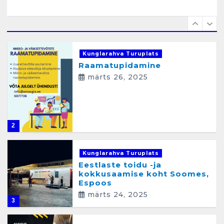
n
e
1
Kunglarahva Turuplats
Raamatupidamine
märts 26, 2025
2
Kunglarahva Turuplats
Eestlaste toidu -ja
kokkusaamise koht Soomes,
Espoos
märts 24, 2025
3