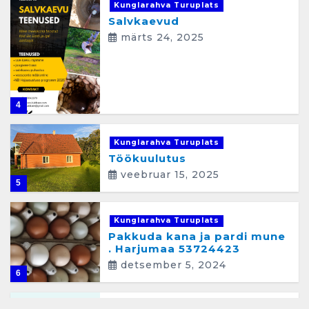
Kunglarahva Turuplats
Salvkaevud
märts 24, 2025
4
Kunglarahva Turuplats
Töökuulutus
veebruar 15, 2025
5
Kunglarahva Turuplats
Pakkuda kana ja pardi mune
. Harjumaa 53724423
detsember 5, 2024
6