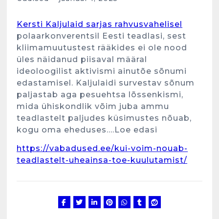
Kersti Kaljulaid sarjas rahvusvahelisel
polaarkonverentsil Eesti teadlasi, sest
kliimamuutustest rääkides ei ole nood
üles näidanud piisaval määral
ideoloogilist aktivismi ainutõe sõnumi
edastamisel. Kaljulaidi survestav sõnum
paljastab aga pesuehtsa lõssenkismi,
Kunglarahva Turuplats
mida ühiskondlik võim juba ammu
Eestlaste toidu -ja
teadlastelt paljudes küsimustes nõuab,
kokkusaamise koht Soomes,
kogu oma eheduses….Loe edasi
Espoos
märts 24, 2025
https://vabadused.ee/kui-voim-nouab-
3
teadlastelt-uheainsa-toe-kuulutamist/
Kunglarahva Turuplats
Salvkaevud
märts 24, 2025