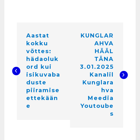
4
N
Aastat
KUNGLAR
a
Kunglarahva Turuplats
Töökuulutus
kokku
AHVA
v
veebruar 15, 2025
võttes:
HÄÄL
5
i
hädaoluk
TÄNA
ord kui
3.01.2025
g
Kunglarahva Turuplats
isikuvaba
Kanalil
Pakkuda kana ja pardi mune
e
duste
Kunglara
. Harjumaa 53724423
piiramise
hva
e
detsember 5, 2024
6
ettekään
Meedia
r
e
Youtoube
i
Kunglarahva Turuplats
s
Raamatupidamisteenus
m
aprill 12, 2025
i