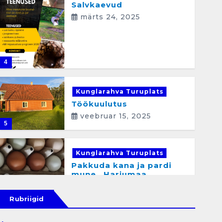
Salvkaevud
märts 24, 2025
4
Kunglarahva Turuplats
Töökuulutus
veebruar 15, 2025
5
Kunglarahva Turuplats
Pakkuda kana ja pardi
mune . Harjumaa
53724423
detsember 5, 2024
Rubriigid
6