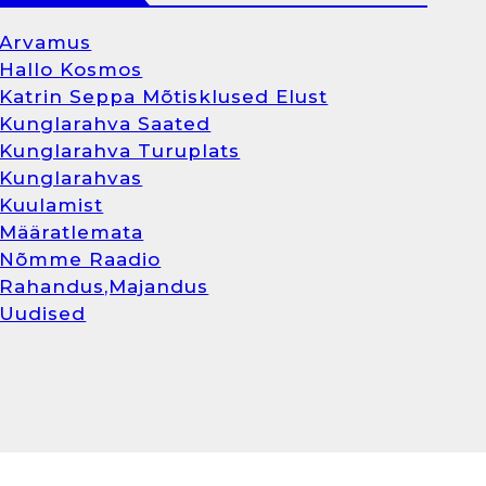
Arvamus
Hallo Kosmos
Katrin Seppa Mõtisklused Elust
Kunglarahva Saated
Kunglarahva Turuplats
Kunglarahvas
Kuulamist
Määratlemata
Nõmme Raadio
Rahandus,Majandus
Uudised