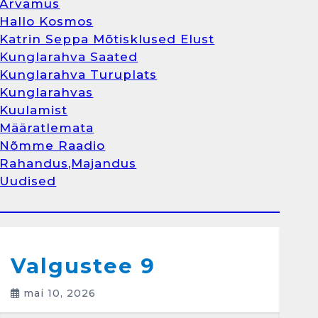
Arvamus
Kunglarahva Turuplats
Hallo Kosmos
Raamatupidamisteenus
Katrin Seppa Mõtisklused Elust
aprill 12, 2025
Kunglarahva Saated
Kunglarahva Turuplats
Kunglarahvas
Kuulamist
1
Määratlemata
Nõmme Raadio
Kunglarahva Turuplats
Rahandus,Majandus
Raamatupidamine
Uudised
märts 26, 2025
Arvamus
Kunglarahva Saated
Kunglarahvas
Kuulamist
2
Valgustee 9
mai 10, 2026
Kunglarahva Turuplats
Eestlaste toidu -ja