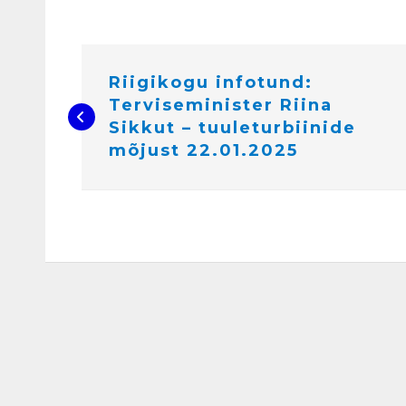
N
a
v
i
Riigikogu infotund:
g
e
Terviseminister Riina
e
r
Sikkut – tuuleturbiinide
i
m
mõjust 22.01.2025
i
n
e