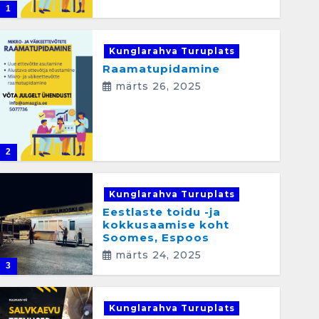
1
Kunglarahva Turuplats
Raamatupidamine
märts 26, 2025
2
Kunglarahva Turuplats
Eestlaste toidu -ja
kokkusaamise koht
Soomes, Espoos
märts 24, 2025
3
Kunglarahva Turuplats