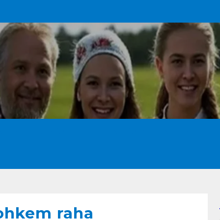
ated
Uudised
Kuulamist
Kalender
 rohkem raha