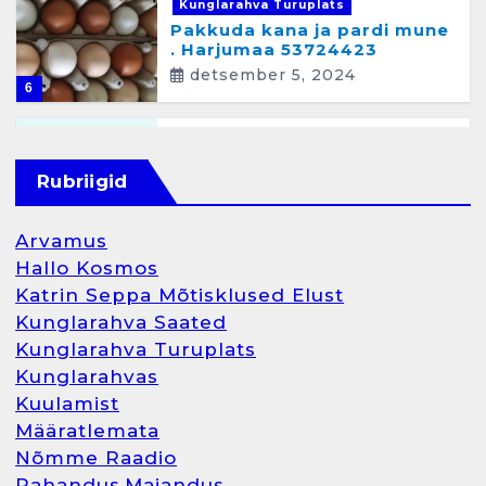
Kunglarahva Turuplats
Pakkuda kana ja pardi mune
. Harjumaa 53724423
detsember 5, 2024
6
Kunglarahva Turuplats
Raamatupidamisteenus
Rubriigid
aprill 12, 2025
Arvamus
Hallo Kosmos
Katrin Seppa Mõtisklused Elust
1
Kunglarahva Saated
Kunglarahva Turuplats
Kunglarahva Turuplats
Kunglarahvas
Raamatupidamine
Kuulamist
märts 26, 2025
Määratlemata
Nõmme Raadio
Rahandus,Majandus