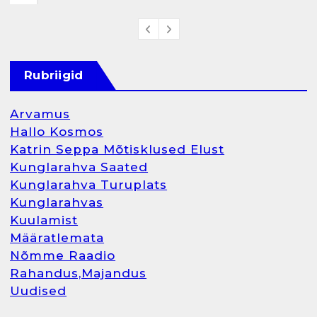
Rubriigid
Arvamus
Hallo Kosmos
Katrin Seppa Mõtisklused Elust
Kunglarahva Saated
Kunglarahva Turuplats
Kunglarahvas
Kuulamist
Määratlemata
Nõmme Raadio
Rahandus,Majandus
Uudised