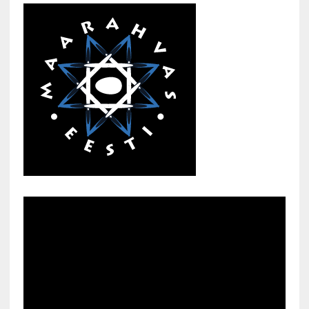
Kunglarahva Turuplats
Eestlaste toidu -ja
kokkusaamise koht Soomes,
Espoos
märts 24, 2025
3