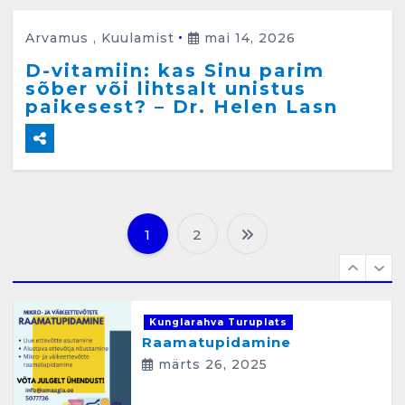
Kunglarahva Turuplats
Arvamus
,
Kuulamist
mai 14, 2026
Pakkuda kana ja pardi mune
. Harjumaa 53724423
D-vitamiin: kas Sinu parim
detsember 5, 2024
sõber või lihtsalt unistus
6
paikesest? – Dr. Helen Lasn
Kunglarahva Turuplats
Raamatupidamisteenus
aprill 12, 2025
1
2
P
o
1
s
Kunglarahva Turuplats
t
Raamatupidamine
märts 26, 2025
i