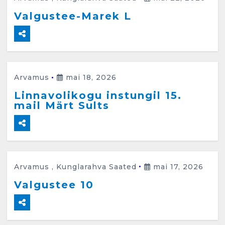
Kunglarahva Turuplats
Valgustee-Marek L
Eestlaste toidu -ja
kokkusaamise koht Soomes,
Espoos
märts 24, 2025
3
Arvamus
mai 18, 2026
Kunglarahva Turuplats
Salvkaevud
Linnavolikogu instungil 15.
mail Märt Sults
märts 24, 2025
4
Arvamus
,
Kunglarahva Saated
mai 17, 2026
Kunglarahva Turuplats
Valgustee 10
Töökuulutus
veebruar 15, 2025
5