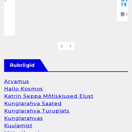
a
19.
ma
4
Rubriigid
Arvamus
Hallo Kosmos
Katrin Seppa Mõtisklused Elust
Kunglarahva Saated
Kunglarahva Turuplats
Kunglarahvas
Kuulamist