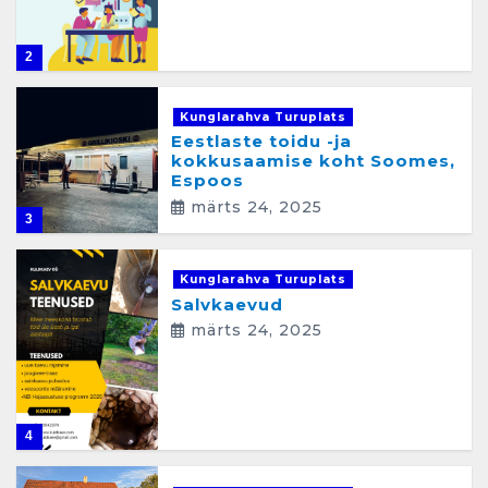
t
u
2
s
t
Kunglarahva Turuplats
Eestlaste toidu -ja
e
kokkusaamise koht Soomes,
Espoos
l
märts 24, 2025
e
3
h
Kunglarahva Turuplats
e
Salvkaevud
märts 24, 2025
k
ü
l
4
j