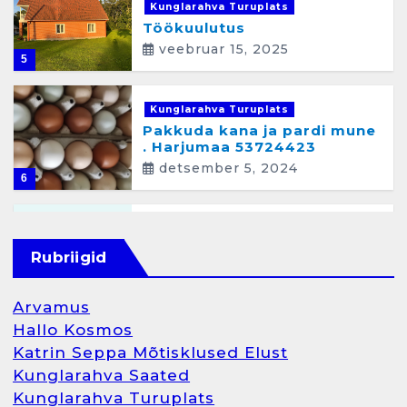
e
Kunglarahva Turuplats
Töökuulutus
n
veebruar 15, 2025
5
d
u
Kunglarahva Turuplats
s
Pakkuda kana ja pardi mune
. Harjumaa 53724423
detsember 5, 2024
6
Kunglarahva Turuplats
Raamatupidamisteenus
Rubriigid
aprill 12, 2025
Arvamus
Hallo Kosmos
Katrin Seppa Mõtisklused Elust
1
Kunglarahva Saated
Kunglarahva Turuplats